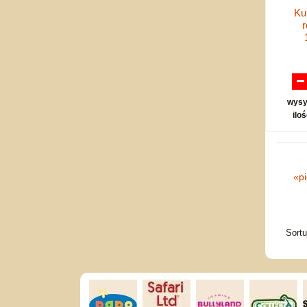
Ku
r
wysy
ilo
«
p
Sort