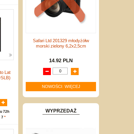
Safari Ltd 201329 młodyżółw
morski zielony 6,2x2,5cm
14.92 PLN
to Lat
OSLB)
NOWOŚCI: WIĘCEJ
N
WYPRZEDAŻ
u 72h
: 7
*