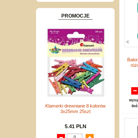
Inne
PROMOCJE
Balon
róż
wysy
Klamerki drewniane 8 kolorów
ilo
3x25mm 25szt
5.41 PLN