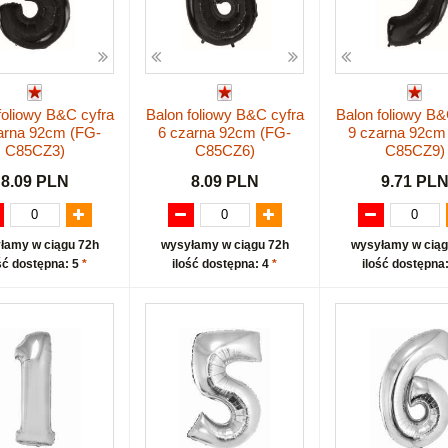
foliowy B&C cyfra
Balon foliowy B&C cyfra
Balon foliowy B&
arna 92cm (FG-
6 czarna 92cm (FG-
9 czarna 92cm
C85CZ3)
C85CZ6)
C85CZ9)
8.09 PLN
8.09 PLN
9.71 PL
łamy w ciągu 72h
wysyłamy w ciągu 72h
wysyłamy w ciąg
ść dostępna: 5
*
ilość dostępna: 4
*
ilość dostępna