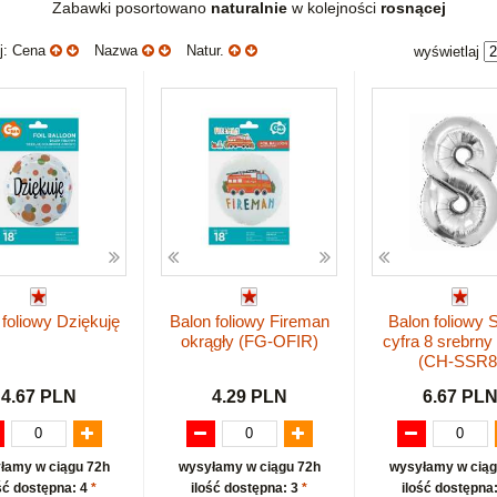
Zabawki posortowano
naturalnie
w kolejności
rosnącej
uj: Cena
Nazwa
Natur.
wyświetlaj
 foliowy Dziękuję
Balon foliowy Fireman
Balon foliowy 
okrągły (FG-OFIR)
cyfra 8 srebrn
(CH-SSR8
4.67 PLN
4.29 PLN
6.67 PL
łamy w ciągu 72h
wysyłamy w ciągu 72h
wysyłamy w ciąg
ść dostępna: 4
*
ilość dostępna: 3
*
ilość dostępna