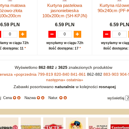
rtyna matowa
Kurtyna pastelowa
Kurtyna różowe
óżowo-złota
jasnoniebieska
90x240cm (PF
100x200cm
100x200cm (SH-KPJN)
6.59 PLN
6.59 PLN
6.59 PL
łamy w ciągu 72h
wysyłamy w ciągu 72h
wysyłamy w ciąg
ść dostępna: 11
*
ilość dostępna: 17
*
ilość dostępna:
Wyświetlono
862
-
882
z
3625
znalezionych produktów
ierwsza
«
poprzednia
799-819
820-840
841-861
862-882
883-903
904-
następna
»
ostatnia
»
Zabawki posortowano
naturalnie
w kolejności
rosnącej
uj: Cena
Nazwa
Natur.
wyświetlaj