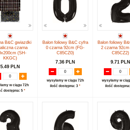
na B&C gwiazdki
Balon foliowy B&C cyfra
Balon foliowy B&
aliczna czarna
0 czarna 92cm (FG-
2 czarna 92cm
0x200cm (SH-
C85CZ0)
C85CZ2)
KKGC)
7.36 PLN
9.71 PL
5.49 PLN
wysyłamy w ciągu 72h
wysyłamy w ciąg
łamy w ciągu 72h
ilość dostępna: 3
*
ilość dostępna
ść dostępna: 5
*