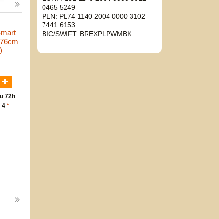
0465 5249
PLN: PL74 1140 2004 0000 3102
7441 6153
Smart
BIC/SWIFT: BREXPLPWMBK
y 76cm
)
N
u 72h
: 4
*