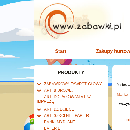
Start
Zakupy hurto
PRODUKTY
ZABAWKOWY ZAWRÓT GŁOWY
Jesteś 
Welly.
ART. BIUROWE.
motory.
Marka:
Mały naukowiec.
Kalendarze.
ART. DO PAKOWANIA I NA
samochody.
Biurkowe
IMPREZĘ
Zabawki dla chłopców.
Dziurkacze i zszywacze.
cybertransformacja
Książkowe
Akcesoria dla lalek.
Klipy i spinacze.
ART. DZIECIĘCE
Wieloletnie
Artykuły drogeryjne.
Korektory.
ART. SZKOLNE I PAPIER
Ścienne
«
p
Produkty dla mamy i
Tornistry, plecaki i walizki.
Skoroszyty, teczki i segregatory.
BAŃKI MYDLANE.
niemowlaka.
Zdzieraki
Drobne artykuły szkolne.
BATERIE