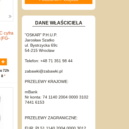
DANE WŁAŚCICIELA
C cyfra
"OSKAR" P.H.U.P.
 (FG-
Jarosław Szatko
ul. Bystrzycka 69c
54-215 Wrocław
N
Telefon: +48 71 351 98 44
u 72h
zabawki@zabawki.pl
: 8
*
PRZELEWY KRAJOWE:
mBank
Nr konta: 74 1140 2004 0000 3102
7441 6153
PRZELEWY ZAGRANICZNE:
EUR: PL51 1140 2004 0000 3012