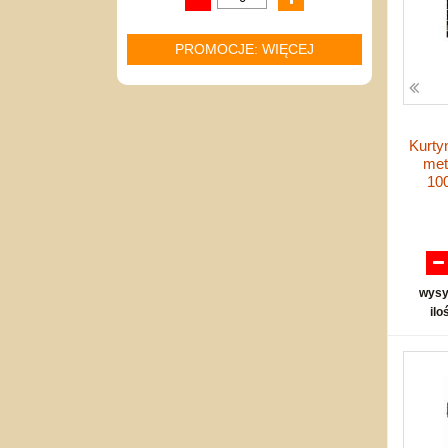
PROMOCJE: WIĘCEJ
Kurty
met
10
wysy
ilo