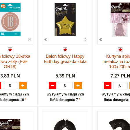
 foliowy 18-stka
Balon foliowy Happy
Kurtyna spir
owo złoty (FG-
Birthday gwiazda złota
metaliczna ró
OR18)
100x200c
3.83 PLN
5.39 PLN
7.27 PL
łamy w ciągu 72h
wysyłamy w ciągu 72h
wysyłamy w ciąg
ść dostępna: 10
*
ilość dostępna: 7
*
ilość dostępna: