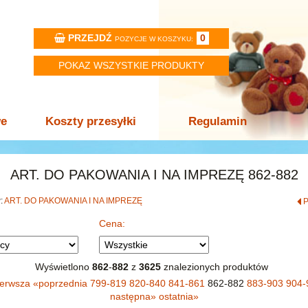
PRZEJDŹ
0
POZYCJE W KOSZYKU:
POKAZ WSZYSTKIE PRODUKTY
we
Koszty przesyłki
Regulamin
ART. DO PAKOWANIA I NA IMPREZĘ 862-882
w:
ART. DO PAKOWANIA I NA IMPREZĘ
Cena:
Wyświetlono
862
-
882
z
3625
znalezionych produktów
ierwsza
«
poprzednia
799-819
820-840
841-861
862-882
883-903
904-
następna
»
ostatnia
»