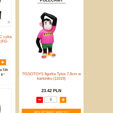
POLECAMY
C cyfra
 (FG-
N
u 72h
TISSOTOYS figurka Tytus 7,8cm w
: 8
*
kartoniku (11019)
23.42 PLN
POLECAMY: WIĘCEJ