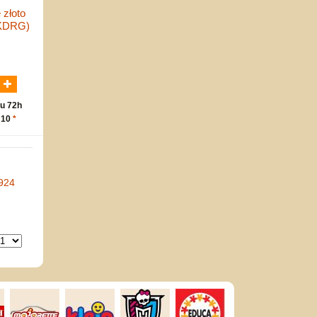
 złoto
-KDRG)
N
u 72h
 10
*
924