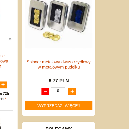
ale
żowa
Spinner metalowy dwuskrzydłowy
m
w metalowym pudełku
N
6.77 PLN
u 72h
 11
*
WYPRZEDAŻ: WIĘCEJ