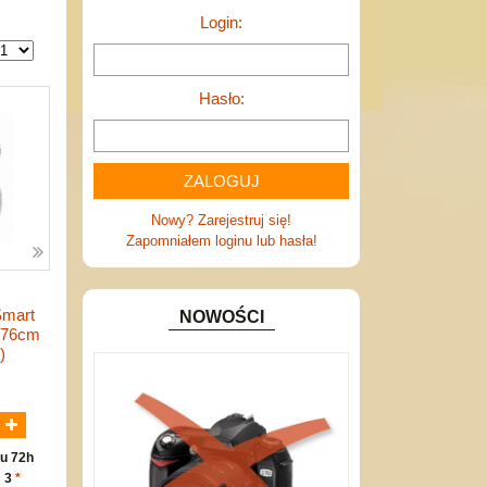
Login:
Hasło:
Nowy? Zarejestruj się!
Zapomniałem loginu lub hasła!
Smart
NOWOŚCI
y 76cm
)
N
u 72h
: 3
*