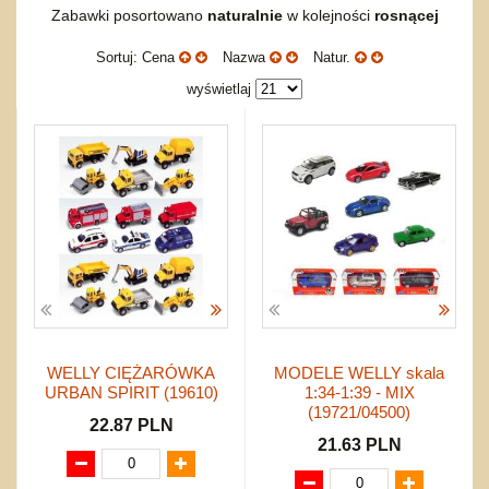
Torby, plecaki, portmonetki
inne
Inne
Do ciągnięcia lub do pchania
Edukacyjne i puzzle
Akcesoria sportowe
Zabawki posortowano
naturalnie
w kolejności
rosnącej
do siatkówki
Okolicznościowe i świąteczne
Karuzelki
Mebelki
do koszykówki
Nowości
Sortuj: Cena
Nazwa
Natur.
Dźwiekowe
Maty do zabawy
Inne
Wyprzedaż
Bajkowe
Do rozkręcania
wyświetlaj
Promocje
Inne
Bąki
Pojazdy
Inne
Start
Zakupy hurtowe
Koszty przesyłki
Regulamin
Kontakt
Mapa produktów
WELLY CIĘŻARÓWKA
MODELE WELLY skala
URBAN SPIRIT (19610)
1:34-1:39 - MIX
(19721/04500)
22.87 PLN
21.63 PLN