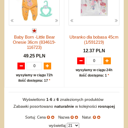
Baby Born -Little Bear
Ubranko dla bobasa 45cm
Onesie 36cm (834619-
(1/591219)
116723)
12.37 PLN
49.25 PLN
wysyłamy w ciągu 24h
wysyłamy w ciągu 72h
ilość dostępna: 1
*
ilość dostępna: 17
*
Wyświetlono
1
-
6
z
6
znalezionych produktów
Zabawki posortowano
naturalnie
w kolejności
rosnącej
Sortuj: Cena
Nazwa
Natur.
wyświetlaj