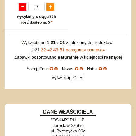
wysyłamy w ciągu 72h
ilość dostępna: 5
*
Wyświetlono
1
-
21
z
51
znalezionych produktów
1-21
22-42
43-51
następna
»
ostatnia
»
Zabawki posortowano
naturalnie
w kolejności
rosnącej
Sortuj: Cena
Nazwa
Natur.
wyświetlaj
DANE WŁAŚCICIELA
"OSKAR" P.H.U.P.
Jarosław Szatko
ul. Bystrzycka 69c