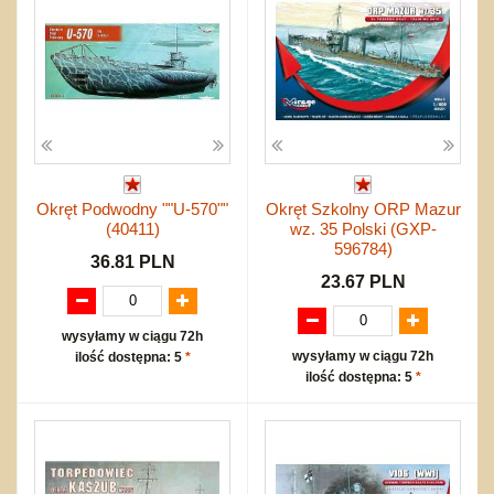
Okręt Podwodny ""U-570""
Okręt Szkolny ORP Mazur
(40411)
wz. 35 Polski (GXP-
596784)
36.81 PLN
23.67 PLN
wysyłamy w ciągu 72h
wysyłamy w ciągu 72h
ilość dostępna: 5
*
ilość dostępna: 5
*