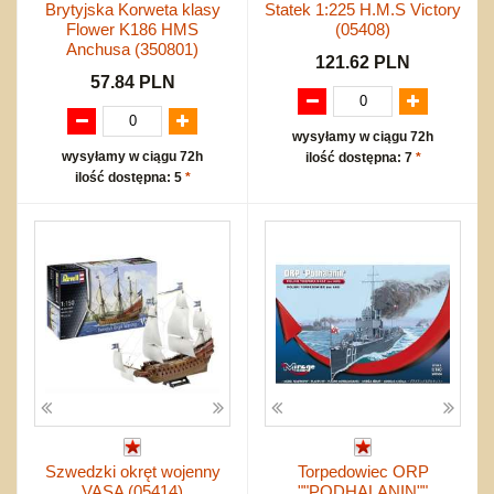
Brytyjska Korweta klasy
Statek 1:225 H.M.S Victory
Flower K186 HMS
(05408)
Anchusa (350801)
121.62 PLN
57.84 PLN
wysyłamy w ciągu 72h
wysyłamy w ciągu 72h
ilość dostępna: 7
*
ilość dostępna: 5
*
Szwedzki okręt wojenny
Torpedowiec ORP
VASA (05414)
""PODHALANIN""