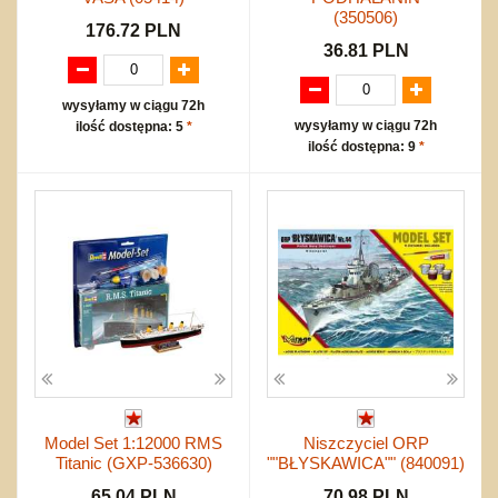
(350506)
176.72 PLN
36.81 PLN
wysyłamy w ciągu 72h
wysyłamy w ciągu 72h
ilość dostępna: 5
*
ilość dostępna: 9
*
Model Set 1:12000 RMS
Niszczyciel ORP
Titanic (GXP-536630)
""BŁYSKAWICA"" (840091)
65.04 PLN
70.98 PLN