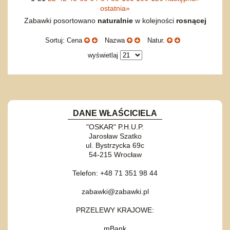
ostatnia
»
Zabawki posortowano
naturalnie
w kolejności
rosnącej
Sortuj: Cena
Nazwa
Natur.
wyświetlaj
DANE WŁAŚCICIELA
"OSKAR" P.H.U.P.
Jarosław Szatko
ul. Bystrzycka 69c
54-215 Wrocław
Telefon: +48 71 351 98 44
zabawki@zabawki.pl
PRZELEWY KRAJOWE:
mBank