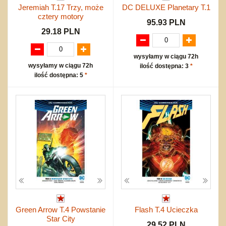
Jeremiah T.17 Trzy, może
DC DELUXE Planetary T.1
cztery motory
95.93 PLN
29.18 PLN
wysyłamy w ciągu 72h
wysyłamy w ciągu 72h
ilość dostępna: 3
*
ilość dostępna: 5
*
Green Arrow T.4 Powstanie
Flash T.4 Ucieczka
Star City
29.52 PLN