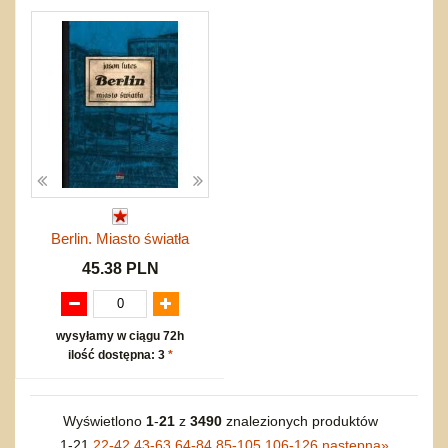
Berlin. Miasto światła
45.38 PLN
wysyłamy w ciągu 72h
ilość dostępna: 3
*
Wyświetlono
1
-
21
z
3490
znalezionych produktów
1-21
22-42
43-63
64-84
85-105
106-126
następna
»