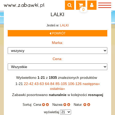
Dla młodzieży
Mozaiki i tablice
Albumy i atlasy
Niefunkcyjne
REGULAMIN
Dla dzieci
Przyroda i zwierzęta
Figurki gipsowe
Literatura dla dzieci i młodzieży
0
Chudzielce
KONTAKT
Dla dorosłych
Dla dzieci
Dla dzieci
LALKI
zginalne
Farby i kredki
Literatura
Wózki i nosidełka dla lalek
0
LOGOWANIE
PRZEJDŹ
POZYCJE W KOSZYKU:
Albumy i atlasy szkolne
Dla młodzieży
niezginalne
Zestawy kreatywne
MAPA PRODUKTÓW
Akcesoria dla lalek
Jesteś w:
LALKI
Login:
drobiazgi
Mikroskopy i lunety
POKAZ WSZYSTKIE PRODUKTY
MODELE
POWRÓT
ubranka i pościel
Inne
Modele plastikowe.
MULTIMEDIA
Domki dla lalek
budowle / dioramy
Pojazdy PRL-u.
Pozostałe
Marka:
NOTEBOOKI DZIECIĘCE
Hasło:
lotnictwo.
Samochody.
Płyty DVD
OGRODOWE
okręty / statki.
Bajki
Motory.
Płyty CD
Huśtawki plastikowe
PLUSZAKI
Cena:
wojskowe.
Pozostałe
Pozostała
Pojazdy rolnicze.
Audiobook
Huśtawki drewniane
Dla najmłodszych
PUZZLE
Etniczna i folk
Dla dzieci
Pojazdy budowlane.
Domki
Misie
1500 i więcej
ROWERKI, JEŹDZIKI i POJAZDY
Dla dzieci
Dla młodzieży i fantastyka
Nowy? Zarejestruj się!
Pojazdy specjalne.
Piaskownice
Psy i koty
maxi
SAMOCHODY I POJAZDY
Wyświetlono
1
-
21
z
1935
znalezionych produktów
Zapomniałem loginu lub hasła!
Klasyczna
Dzienniki, pamiętniki, literatura faktu, reportaż
Samoloty i helikoptery.
Inne
Domowe
mini
Zdalnie sterowane
TELEFONY
1-21
22-42
43-63
64-84
85-105
106-126
następna
»
Jazz
Historyczne i biografie
Kolejnictwo.
Zwierzaki dzikie
15 - 299 elementów
Na baterie
Modemy GSM
ZABAWKI DO LAT 5
ostatnia
»
Filmowa
Horrory i kryminały
Gadżety SIKU
Zwierzaki wodne
300-499 elementów
Z napędem na koło zamachowe
Atestowane do lat 3
Zabawki posortowano
naturalnie
w kolejności
rosnącej
ZABAWKI DREWNIANE
Rozrywkowa i pop
Lektury i literatura polska
Inne
Miksy
500-999 elementów
Z napędem pull & back
Dźwiękowe
Pojazdy i kolejki
ZABAWKI SPORTOWE
Poetycka i teatralna
Opowiadania i felietony
Sortuj: Cena
Nazwa
Natur.
Figurki kolekcjonerskie
Breloki
1000 - 1499
Bez napędu
Bujaki i chodziki
Tablice
Piłki
ZWIERZĘTA
inne
Rock
Pozostałe
inne
wyświetlaj
Lalki szmaciane
trójwymiarowe
Zestawy
Edukacyjne
Klocki
Drobny sprzęt sportowy
NIEUSTALONE