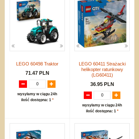
Bajkowe
Do rozkręcania
Promocje
Inne
Bąki
Pojazdy
Inne
Start
Zakupy hurtowe
Koszty przesyłki
Regulamin
Kontakt
LEGO 60498 Traktor
LEGO 60411 Strażacki
Mapa produktów
helikopter ratunkowy
71.47 PLN
(LG60411)
36.95 PLN
wysyłamy w ciągu 24h
ilość dostępna: 1
*
wysyłamy w ciągu 24h
ilość dostępna: 1
*