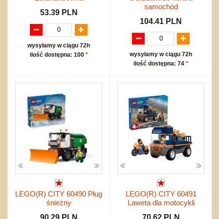
samochód
53.39 PLN
104.41 PLN
wysyłamy w ciągu 72h
wysyłamy w ciągu 72h
ilość dostępna: 100
*
ilość dostępna: 74
*
LEGO(R) CITY 60490 Pług
LEGO(R) CITY 60491
śnieżny
Laweta dla motocykli
90.29 PLN
70.62 PLN