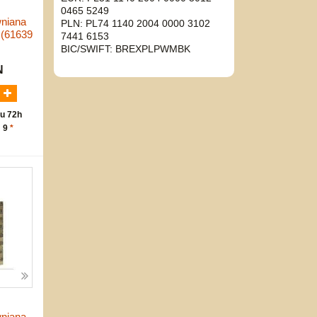
0465 5249
niana
PLN: PL74 1140 2004 0000 3102
 (61639
7441 6153
BIC/SWIFT: BREXPLPWMBK
N
u 72h
: 9
*
niana