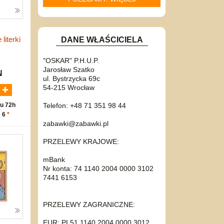
literki
DANE WŁAŚCICIELA
"OSKAR" P.H.U.P.
Jarosław Szatko
N
ul. Bystrzycka 69c
54-215 Wrocław
Telefon: +48 71 351 98 44
u 72h
: 6
*
zabawki@zabawki.pl
PRZELEWY KRAJOWE:
mBank
Nr konta: 74 1140 2004 0000 3102
7441 6153
PRZELEWY ZAGRANICZNE:
EUR: PL51 1140 2004 0000 3012