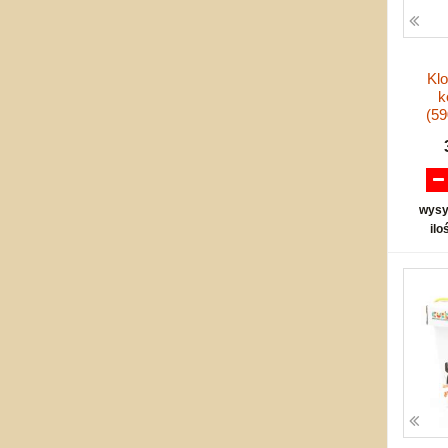
Klo
k
(5
wysy
ilo