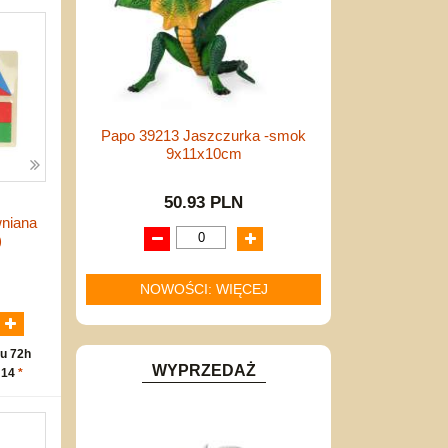
Papo 39213 Jaszczurka -smok
9x11x10cm
50.93 PLN
niana
)
NOWOŚCI: WIĘCEJ
N
u 72h
WYPRZEDAŻ
 14
*