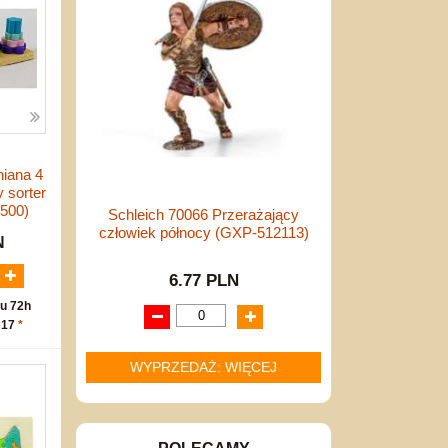
iana 4
 sorter
500)
Schleich 70066 Przerażający
człowiek północy (GXP-512113)
N
6.77 PLN
u 72h
 17
*
WYPRZEDAŻ: WIĘCEJ