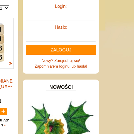
Login:
Hasło:
Nowy? Zarejestruj się!
Zapomniałem loginu lub hasła!
NIANE
 (GXP-
NOWOŚCI
N
u 72h
: 7
*