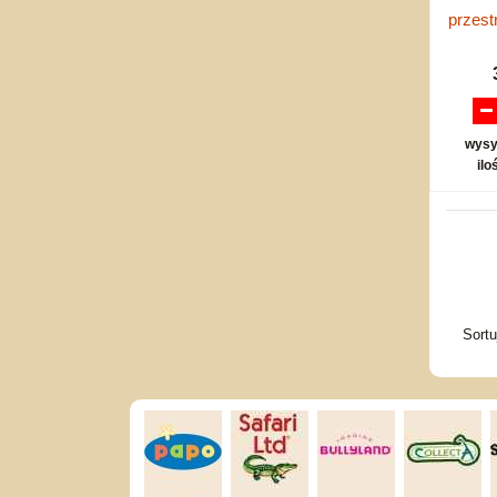
przest
wysy
ilo
Sort