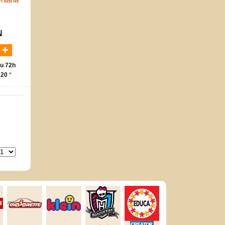
N
u 72h
 20
*