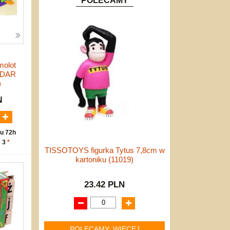
POLECAMY
molot
 ADAR
)
N
u 72h
: 3
*
TISSOTOYS figurka Tytus 7,8cm w
kartoniku (11019)
23.42 PLN
POLECAMY: WIĘCEJ