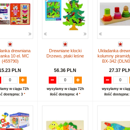
danka drewniana
Drewniane klocki
Układanka drewn
ranka 10 el. MC
Drzewo, ptaki leśne
kolumny piramidy
(459790)
BX-342 (DLN0
15.23 PLN
56.36 PLN
27.37 PL
łamy w ciągu 72h
wysyłamy w ciągu 72h
wysyłamy w ciąg
ść dostępna: 3
*
ilość dostępna: 4
*
ilość dostępna: