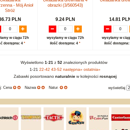
rzenna - Mój Anioł
obrazki (3/560543)
Stróż
36.73 PLN
9.24 PLN
14.81 PL
łamy w ciągu 72h
wysyłamy w ciągu 72h
wysyłamy w ciąg
ść dostępna: 4
*
ilość dostępna: 4
*
ilość dostępna:
Wyświetlono
1
-
21
z
52
znalezionych produktów
1-21
22-42
43-52
następna
»
ostatnia
»
Zabawki posortowano
naturalnie
w kolejności
rosnącej
uj: Cena
Nazwa
Natur.
wyświetlaj