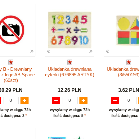
y B - Drewniany
Układanka drewniana
Układanka drew
 z logo AB Space
cyferki (676895 ARTYK)
(3/550193
(60szt)
30.29 PLN
12.26 PLN
3.62 PL
łamy w ciągu 72h
wysyłamy w ciągu 72h
wysyłamy w ciąg
ść dostępna: 3
*
ilość dostępna: 5
*
ilość dostępna: