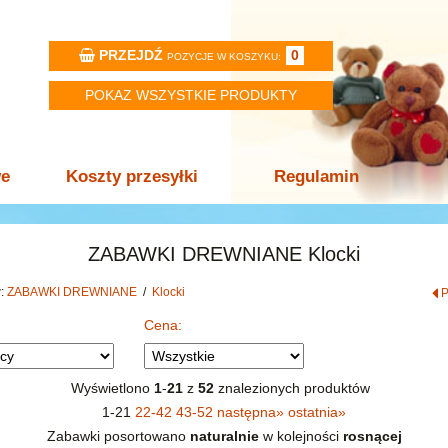
PRZEJDŹ
0
POZYCJE W KOSZYKU:
POKAZ WSZYSTKIE PRODUKTY
we
Koszty przesyłki
Regulamin
ZABAWKI DREWNIANE Klocki
w:
ZABAWKI DREWNIANE
/
Klocki
Cena:
Wyświetlono
1
-
21
z
52
znalezionych produktów
1-21
22-42
43-52
następna
»
ostatnia
»
Zabawki posortowano
naturalnie
w kolejności
rosnącej