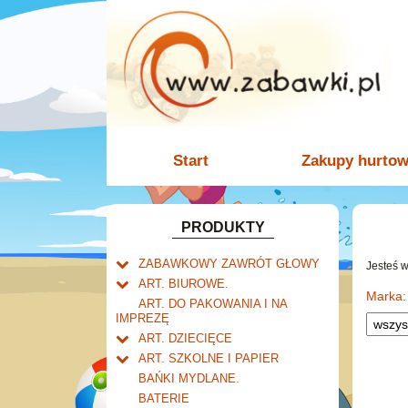
Start
Zakupy hurto
PRODUKTY
ZABAWKOWY ZAWRÓT GŁOWY
Jesteś 
Welly.
ART. BIUROWE.
motory.
Marka:
Mały naukowiec.
Kalendarze.
ART. DO PAKOWANIA I NA
samochody.
Biurkowe
IMPREZĘ
Zabawki dla chłopców.
Dziurkacze i zszywacze.
cybertransformacja
Książkowe
ART. DZIECIĘCE
Akcesoria dla lalek.
Klipy i spinacze.
Artykuły drogeryjne.
Wieloletnie
ART. SZKOLNE I PAPIER
Korektory.
Produkty dla mamy i
Tornistry, plecaki i walizki.
Ścienne
BAŃKI MYDLANE.
Skoroszyty, teczki i segregatory.
niemowlaka.
Drobne artykuły szkolne.
Zdzieraki
BATERIE