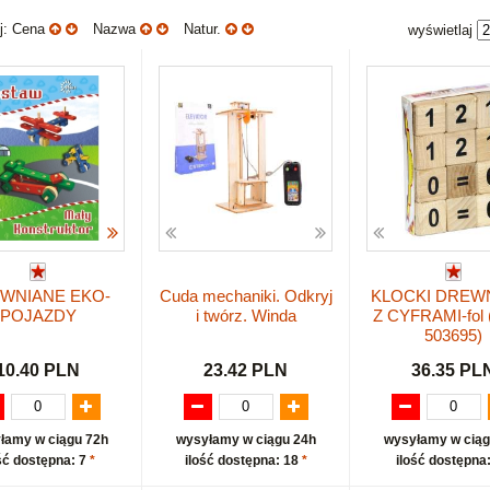
uj: Cena
Nazwa
Natur.
wyświetlaj
WNIANE EKO-
Cuda mechaniki. Odkryj
KLOCKI DREW
POJAZDY
i twórz. Winda
Z CYFRAMI-fol
503695)
10.40 PLN
23.42 PLN
36.35 PL
łamy w ciągu 72h
wysyłamy w ciągu 24h
wysyłamy w ciąg
ść dostępna: 7
*
ilość dostępna: 18
*
ilość dostępna