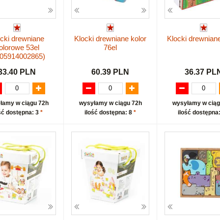
cki drewniane
Klocki drewniane kolor
Klocki drewniane 
olorowe 53el
76el
905914002865)
33.40 PLN
60.39 PLN
36.37 PL
łamy w ciągu 72h
wysyłamy w ciągu 72h
wysyłamy w ciąg
ść dostępna: 3
*
ilość dostępna: 8
*
ilość dostępna