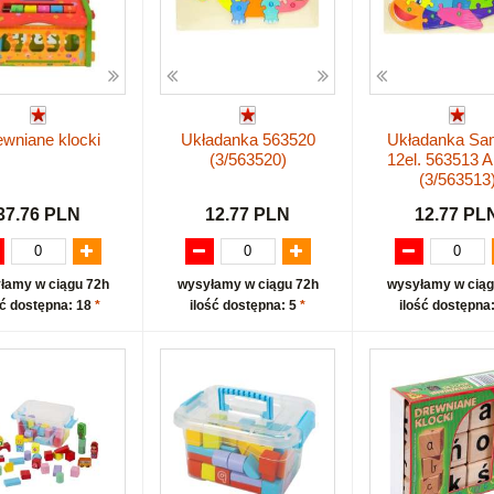
wniane klocki
Układanka 563520
Układanka Sa
(3/563520)
12el. 563513
(3/563513
37.76 PLN
12.77 PLN
12.77 PL
łamy w ciągu 72h
wysyłamy w ciągu 72h
wysyłamy w ciąg
ść dostępna: 18
*
ilość dostępna: 5
*
ilość dostępna