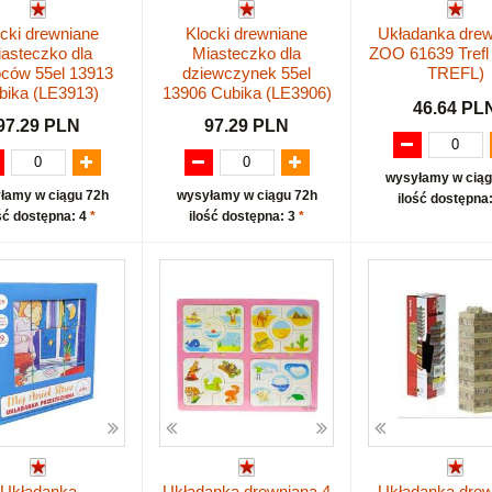
cki drewniane
Klocki drewniane
Układanka drew
asteczko dla
Miasteczko dla
ZOO 61639 Trefl
pców 55el 13913
dziewczynek 55el
TREFL)
bika (LE3913)
13906 Cubika (LE3906)
46.64 PL
97.29 PLN
97.29 PLN
wysyłamy w ciąg
łamy w ciągu 72h
wysyłamy w ciągu 72h
ilość dostępna
ść dostępna: 4
*
ilość dostępna: 3
*
Układanka
Układanka drewniana 4
Układanka drew