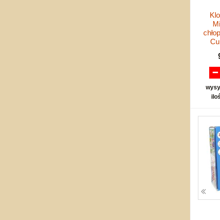
Klo
Mi
chło
Cu
wysy
ilo