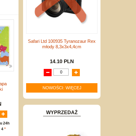
Safari Ltd 100935 Tyranozaur Rex
młody 8,3x3x4,4cm
14.10 PLN
apa
NOWOŚCI: WIĘCEJ
ki
N
WYPRZEDAŻ
u 24h
: 4
*