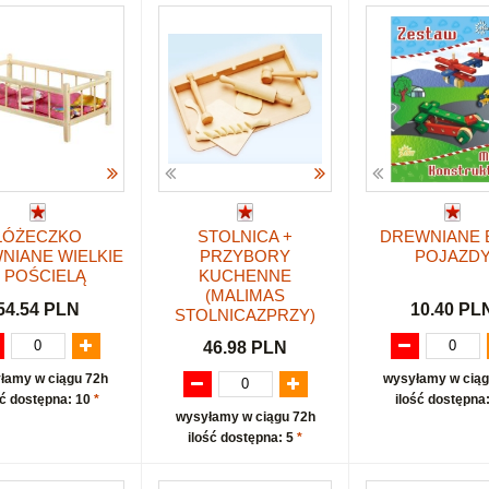
ŁÓŻECZKO
STOLNICA +
DREWNIANE 
NIANE WIELKIE
PRZYBORY
POJAZD
 POŚCIELĄ
KUCHENNE
(MALIMAS
54.54 PLN
10.40 PL
STOLNICAZPRZY)
46.98 PLN
łamy w ciągu 72h
wysyłamy w ciąg
ść dostępna: 10
*
ilość dostępna
wysyłamy w ciągu 72h
ilość dostępna: 5
*