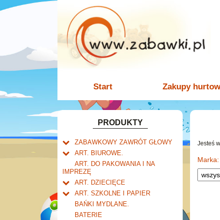
Start
Zakupy hurto
PRODUKTY
ZABAWKOWY ZAWRÓT GŁOWY
Jesteś 
Welly.
ART. BIUROWE.
motory.
Marka:
Mały naukowiec.
Kalendarze.
ART. DO PAKOWANIA I NA
samochody.
Biurkowe
IMPREZĘ
Zabawki dla chłopców.
Dziurkacze i zszywacze.
cybertransformacja
Książkowe
ART. DZIECIĘCE
Akcesoria dla lalek.
Klipy i spinacze.
Artykuły drogeryjne.
Wieloletnie
ART. SZKOLNE I PAPIER
Korektory.
Produkty dla mamy i
Tornistry, plecaki i walizki.
Ścienne
BAŃKI MYDLANE.
Skoroszyty, teczki i segregatory.
niemowlaka.
Drobne artykuły szkolne.
Zdzieraki
BATERIE