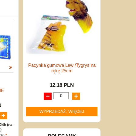
Pacynka gumowa Lew /Tygrys na
rękę 25cm
12.18 PLN
NE
N
WYPRZEDAŻ: WIĘCEJ
24h (na
)
 30
*