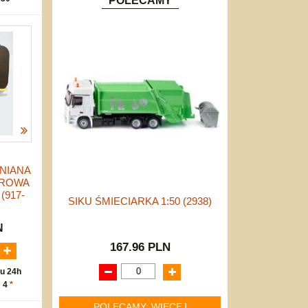
POLECAMY
NIANA
OROWA
(917-
SIKU ŚMIECIARKA 1:50 (2938)
N
167.96 PLN
u 24h
: 4
*
POLECAMY: WIĘCEJ