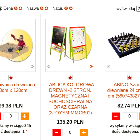
uj: Cena
Nazwa
Natur.
wyświetlaj
ownica drewniana
TABLICA KOLOROWA
ABINO Sza
0cm x 120cm
DREWN -2 STRON.
drewniane 24 c
MAGNETYCZNA I
cm (590743827
SUCHOŚCIERALNA
99.38 PLN
82.74 PL
ORAZ CZARNA
(3TOYSM MMCB01)
135.20 PLN
łamy w ciągu 24h
wysyłamy w ciąg
ść dostępna: 1
*
ilość dostępna: