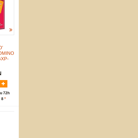
O'
OMINO
XP-
N
u 72h
: 8
*