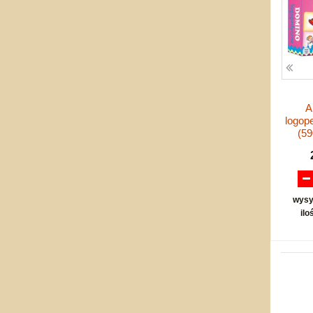
A
logop
(5
wysy
ilo