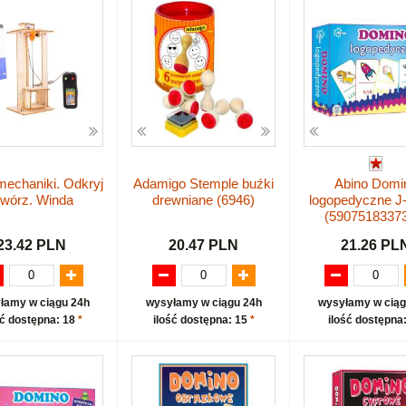
echaniki. Odkryj
Adamigo Stemple buźki
Abino Domi
 twórz. Winda
drewniane (6946)
logopedyczne J
(5907518337
23.42 PLN
20.47 PLN
21.26 PL
łamy w ciągu 24h
wysyłamy w ciągu 24h
wysyłamy w ciąg
ść dostępna: 18
*
ilość dostępna: 15
*
ilość dostępna