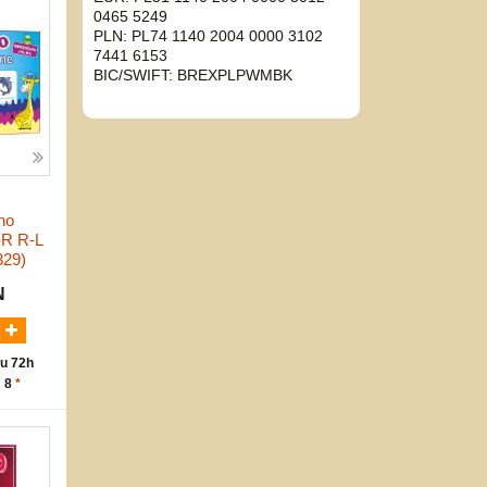
0465 5249
PLN: PL74 1140 2004 0000 3102
7441 6153
BIC/SWIFT: BREXPLPWMBK
no
-R R-L
329)
N
u 72h
: 8
*