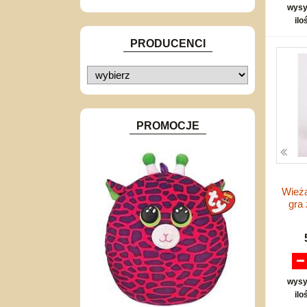
Akcesoria sportowe
wysy
do siatkówki
ilo
do koszykówki
PRODUCENCI
PROMOCJE
Wież
gra
wysy
ilo