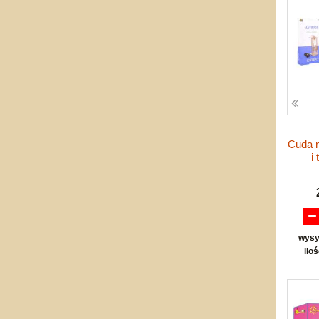
Cuda m
i
wysy
ilo