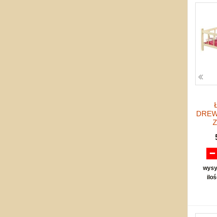
DREW
Z
wysy
ilo