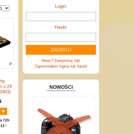
Login:
Hasło:
Nowy? Zarejestruj się!
Zapomniałem loginu lub hasła!
chy
m x 24
NOWOŚCI
2403)
N
u 72h
 33
*