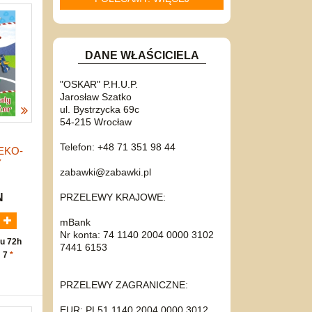
DANE WŁAŚCICIELA
"OSKAR" P.H.U.P.
Jarosław Szatko
ul. Bystrzycka 69c
54-215 Wrocław
Telefon: +48 71 351 98 44
EKO-
Y
zabawki@zabawki.pl
PRZELEWY KRAJOWE:
N
mBank
Nr konta: 74 1140 2004 0000 3102
u 72h
7441 6153
: 7
*
PRZELEWY ZAGRANICZNE:
EUR: PL51 1140 2004 0000 3012