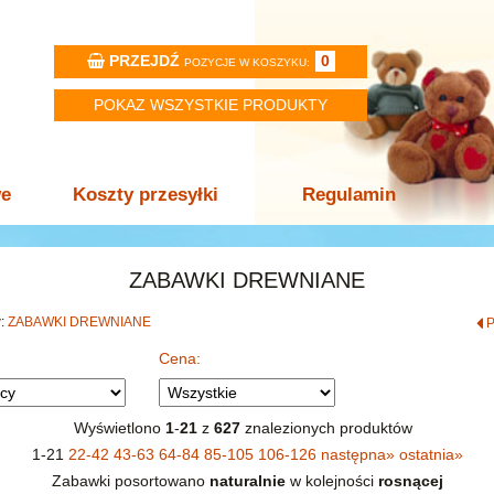
PRZEJDŹ
0
POZYCJE W KOSZYKU:
POKAZ WSZYSTKIE PRODUKTY
we
Koszty przesyłki
Regulamin
ZABAWKI DREWNIANE
w:
ZABAWKI DREWNIANE
Cena:
Wyświetlono
1
-
21
z
627
znalezionych produktów
1-21
22-42
43-63
64-84
85-105
106-126
następna
»
ostatnia
»
Zabawki posortowano
naturalnie
w kolejności
rosnącej