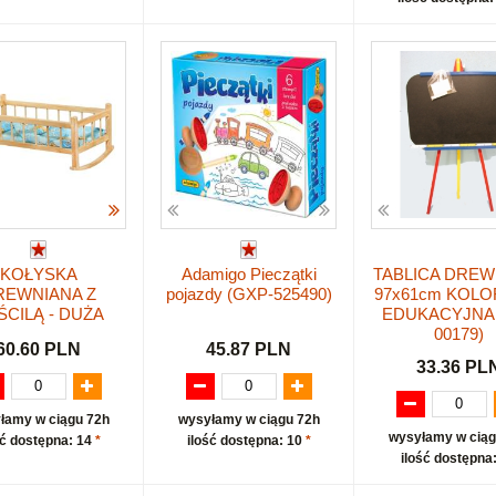
KOŁYSKA
Adamigo Pieczątki
TABLICA DREW
REWNIANA Z
pojazdy (GXP-525490)
97x61cm KOL
ŚCILĄ - DUŻA
EDUKACYJNA 
00179)
60.60 PLN
45.87 PLN
33.36 PL
łamy w ciągu 72h
wysyłamy w ciągu 72h
wysyłamy w ciąg
ść dostępna: 14
*
ilość dostępna: 10
*
ilość dostępna