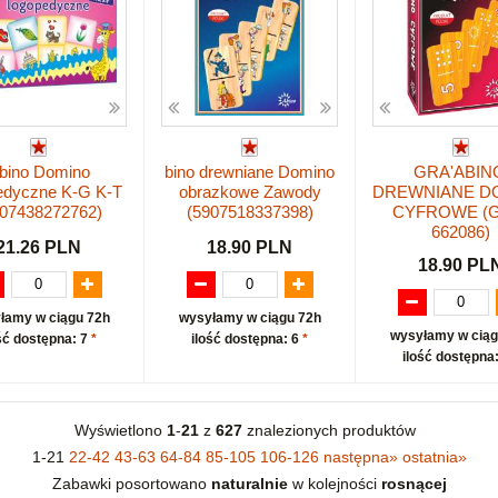
bino Domino
bino drewniane Domino
GRA'ABIN
edyczne K-G K-T
obrazkowe Zawody
DREWNIANE D
907438272762)
(5907518337398)
CYFROWE (G
662086)
21.26 PLN
18.90 PLN
18.90 PL
łamy w ciągu 72h
wysyłamy w ciągu 72h
wysyłamy w ciąg
ść dostępna: 7
*
ilość dostępna: 6
*
ilość dostępna
Wyświetlono
1
-
21
z
627
znalezionych produktów
1-21
22-42
43-63
64-84
85-105
106-126
następna
»
ostatnia
»
Zabawki posortowano
naturalnie
w kolejności
rosnącej