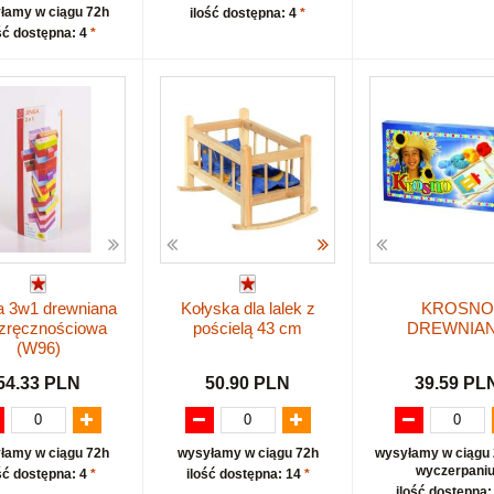
łamy w ciągu 72h
ilość dostępna: 4
*
ść dostępna: 4
*
a 3w1 drewniana
Kołyska dla lalek z
KROSNO
 zręcznościowa
pościelą 43 cm
DREWNIA
(W96)
54.33 PLN
50.90 PLN
39.59 PL
łamy w ciągu 72h
wysyłamy w ciągu 72h
wysyłamy w ciągu 
wyczerpaniu
ść dostępna: 4
*
ilość dostępna: 14
*
ilość dostępna: