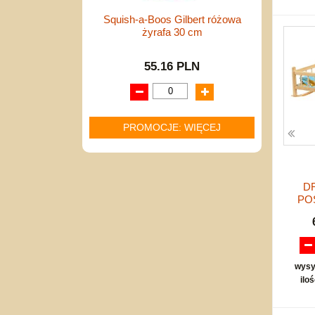
Squish-a-Boos Gilbert różowa
żyrafa 30 cm
55.16 PLN
PROMOCJE: WIĘCEJ
D
PO
wysy
ilo