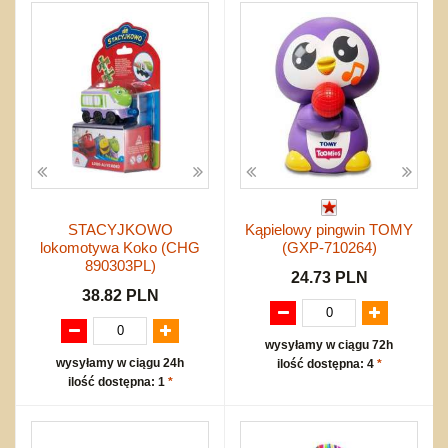
Bajkowe
Do rozkręcania
Promocje
Inne
Bąki
Pojazdy
Inne
Start
Zakupy hurtowe
Koszty przesyłki
Regulamin
Kontakt
Mapa produktów
STACYJKOWO
Kąpielowy pingwin TOMY
lokomotywa Koko (CHG
(GXP-710264)
890303PL)
24.73 PLN
38.82 PLN
wysyłamy w ciągu 72h
wysyłamy w ciągu 24h
ilość dostępna: 4
*
ilość dostępna: 1
*