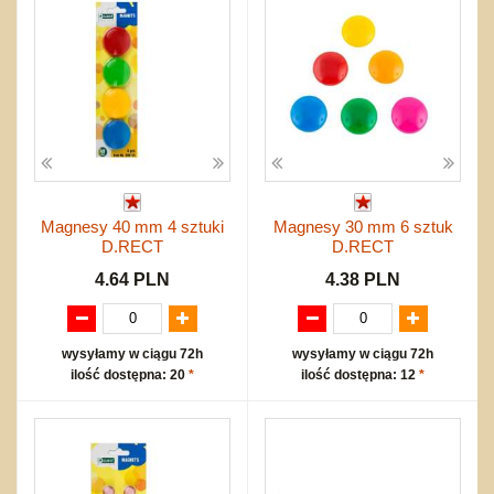
Nowości
Dźwiekowe
Maty do zabawy
Inne
Wyprzedaż
Bajkowe
Do rozkręcania
Promocje
Inne
Bąki
Pojazdy
Inne
Start
Zakupy hurtowe
Koszty przesyłki
Regulamin
Magnesy 40 mm 4 sztuki
Magnesy 30 mm 6 sztuk
Kontakt
D.RECT
D.RECT
Mapa produktów
4.64 PLN
4.38 PLN
wysyłamy w ciągu 72h
wysyłamy w ciągu 72h
ilość dostępna: 20
*
ilość dostępna: 12
*