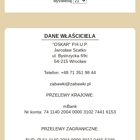
wyświetlaj
DANE WŁAŚCICIELA
"OSKAR" P.H.U.P.
Jarosław Szatko
ul. Bystrzycka 69c
54-215 Wrocław
Telefon: +48 71 351 98 44
zabawki@zabawki.pl
PRZELEWY KRAJOWE:
mBank
Nr konta: 74 1140 2004 0000 3102 7441 6153
PRZELEWY ZAGRANICZNE:
EUR: PL51 1140 2004 0000 3012 0465 5249