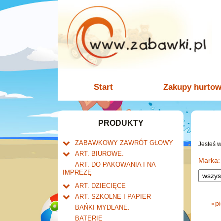
Start
Zakupy hurto
PRODUKTY
ZABAWKOWY ZAWRÓT GŁOWY
Jesteś 
Welly.
ART. BIUROWE.
motory.
Marka:
Mały naukowiec.
Kalendarze.
ART. DO PAKOWANIA I NA
samochody.
Biurkowe
IMPREZĘ
Zabawki dla chłopców.
Dziurkacze i zszywacze.
cybertransformacja
Książkowe
Akcesoria dla lalek.
Klipy i spinacze.
ART. DZIECIĘCE
Wieloletnie
Artykuły drogeryjne.
Korektory.
ART. SZKOLNE I PAPIER
Ścienne
«
p
Produkty dla mamy i
Tornistry, plecaki i walizki.
Skoroszyty, teczki i segregatory.
BAŃKI MYDLANE.
niemowlaka.
Zdzieraki
Drobne artykuły szkolne.
BATERIE