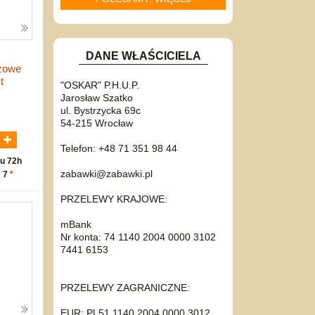
DANE WŁAŚCICIELA
óżowe
t
"OSKAR" P.H.U.P.
Jarosław Szatko
ul. Bystrzycka 69c
N
54-215 Wrocław
Telefon: +48 71 351 98 44
u 72h
zabawki@zabawki.pl
: 7
*
PRZELEWY KRAJOWE:
mBank
Nr konta: 74 1140 2004 0000 3102
7441 6153
PRZELEWY ZAGRANICZNE:
EUR: PL51 1140 2004 0000 3012