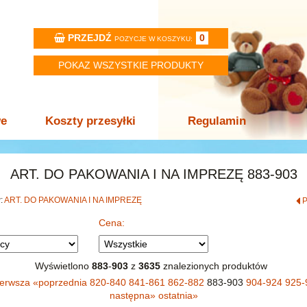
PRZEJDŹ
0
POZYCJE W KOSZYKU:
POKAZ WSZYSTKIE PRODUKTY
we
Koszty przesyłki
Regulamin
ART. DO PAKOWANIA I NA IMPREZĘ 883-903
w:
ART. DO PAKOWANIA I NA IMPREZĘ
Cena:
Wyświetlono
883
-
903
z
3635
znalezionych produktów
ierwsza
«
poprzednia
820-840
841-861
862-882
883-903
904-924
925-
następna
»
ostatnia
»