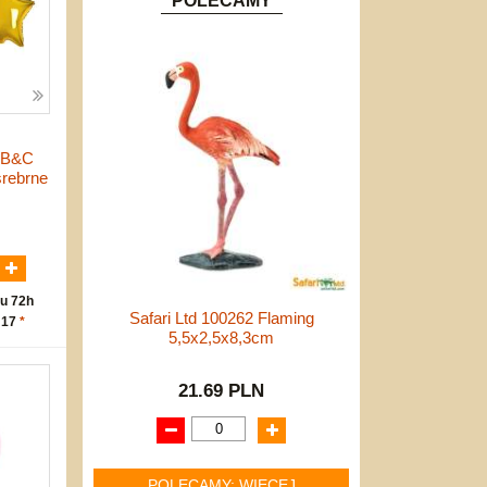
POLECAMY
e B&C
srebrne
N
u 72h
Safari Ltd 100262 Flaming
 17
*
5,5x2,5x8,3cm
21.69 PLN
POLECAMY: WIĘCEJ