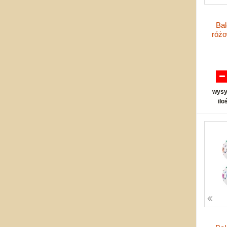
Bal
róż
wysy
ilo