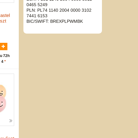
0465 5249
PLN: PL74 1140 2004 0000 3102
astel
7441 6153
szt
BIC/SWIFT: BREXPLPWMBK
N
u 72h
: 4
*