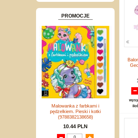
Inne
PROMOCJE
Balon
Geo
wysy
Malowanka z farbkami i
ilo
pędzelkiem. Pieski i kotki
(9788382138658)
10.44 PLN