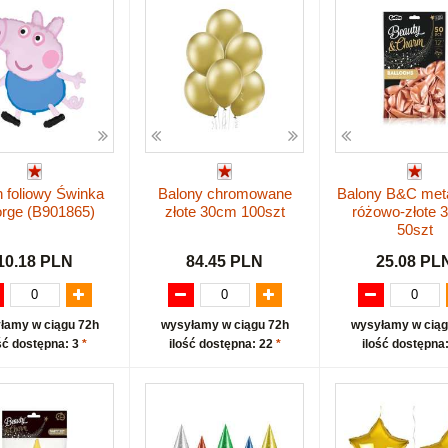
 foliowy Świnka
Balony chromowane
Balony B&C meta
rge (B901865)
złote 30cm 100szt
różowo-złote 
50szt
10.18 PLN
84.45 PLN
25.08 PL
łamy w ciągu 72h
wysyłamy w ciągu 72h
wysyłamy w ciąg
ść dostępna: 3
*
ilość dostępna: 22
*
ilość dostępna