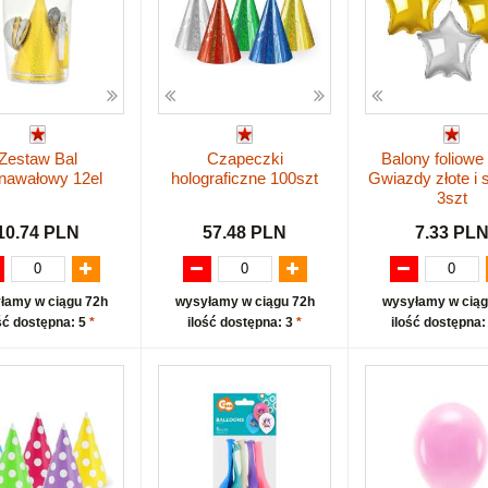
Zestaw Bal
Czapeczki
Balony foliow
nawałowy 12el
holograficzne 100szt
Gwiazdy złote i 
3szt
10.74 PLN
57.48 PLN
7.33 PL
łamy w ciągu 72h
wysyłamy w ciągu 72h
wysyłamy w ciąg
ść dostępna: 5
*
ilość dostępna: 3
*
ilość dostępna: