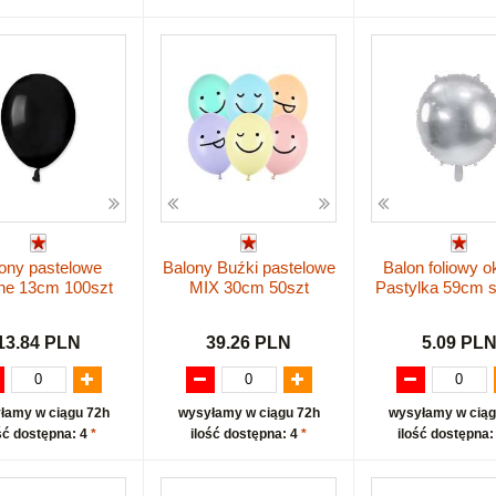
ony pastelowe
Balony Buźki pastelowe
Balon foliowy o
ne 13cm 100szt
MIX 30cm 50szt
Pastylka 59cm s
13.84 PLN
39.26 PLN
5.09 PL
łamy w ciągu 72h
wysyłamy w ciągu 72h
wysyłamy w ciąg
ść dostępna: 4
*
ilość dostępna: 4
*
ilość dostępna: