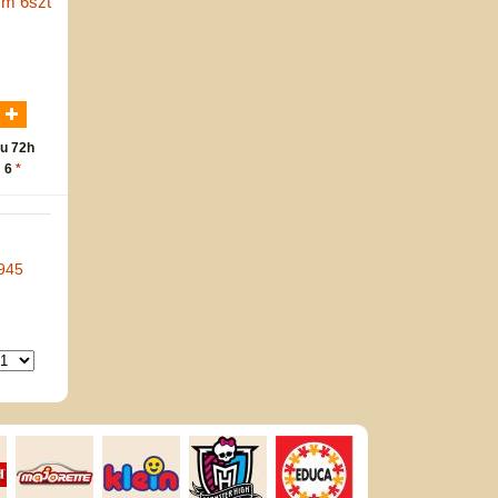
cm 6szt
N
u 72h
: 6
*
945