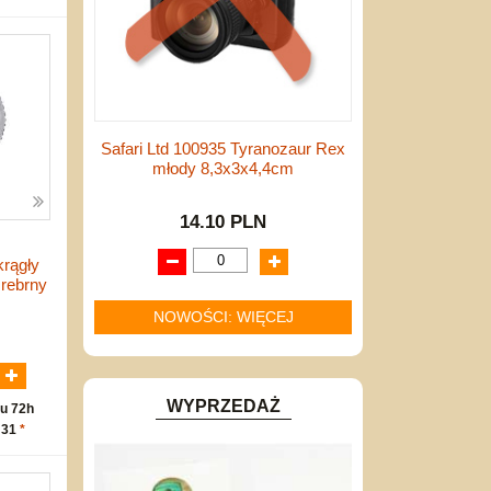
Safari Ltd 100935 Tyranozaur Rex
młody 8,3x3x4,4cm
14.10 PLN
krągły
rebrny
NOWOŚCI: WIĘCEJ
N
WYPRZEDAŻ
u 72h
 31
*