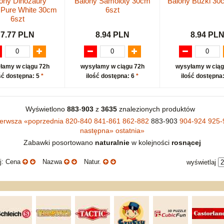
ony Dinozaury
Balony Samoloty 30cm
Balony Buźki 30
 Pure White 30cm
6szt
6szt
7.77 PLN
8.94 PLN
8.94 PL
łamy w ciągu 72h
wysyłamy w ciągu 72h
wysyłamy w ciąg
ść dostępna: 5
*
ilość dostępna: 6
*
ilość dostępna
Wyświetlono
883
-
903
z
3635
znalezionych produktów
ierwsza
«
poprzednia
820-840
841-861
862-882
883-903
904-924
925-
następna
»
ostatnia
»
Zabawki posortowano
naturalnie
w kolejności
rosnącej
uj: Cena
Nazwa
Natur.
wyświetlaj