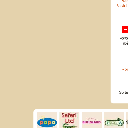
Bal
Pastel
wysy
ilo
«
p
Sort