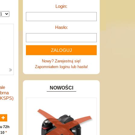
Login:
Hasło:
Nowy? Zarejestruj się!
Zapomniałem loginu lub hasła!
ale
NOWOŚCI
ebrna
-KSPS)
N
u 72h
 10
*