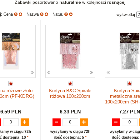
Zabawki posortowano
naturalnie
w kolejności
rosnącej
uj: Cena
Nazwa
Natur.
wyświetlaj
na różowe złoto
Kurtyna B&C Spirale
Kurtyna Spir
40cm (PF-KDRG)
różowa 100x200cm
metaliczna sr
100x200cm (SH
6.59 PLN
6.33 PLN
7.27 PL
łamy w ciągu 72h
wysyłamy w ciągu 72h
wysyłamy w ciąg
ść dostępna: 10
*
ilość dostępna: 5
*
ilość dostępna: