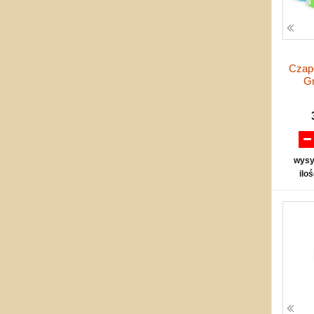
Czap
Gr
wysy
ilo