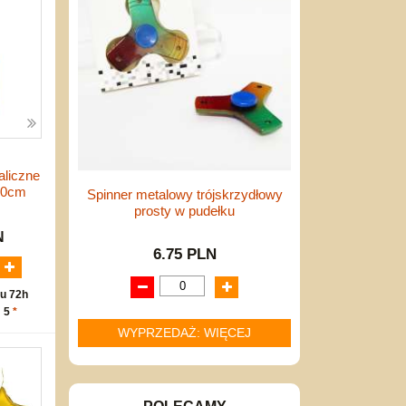
liczne
30cm
Spinner metalowy trójskrzydłowy
prosty w pudełku
N
6.75 PLN
u 72h
: 5
*
WYPRZEDAŻ: WIĘCEJ