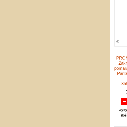
PROMO
Zak
pomar
Pant
85
wysy
ilo