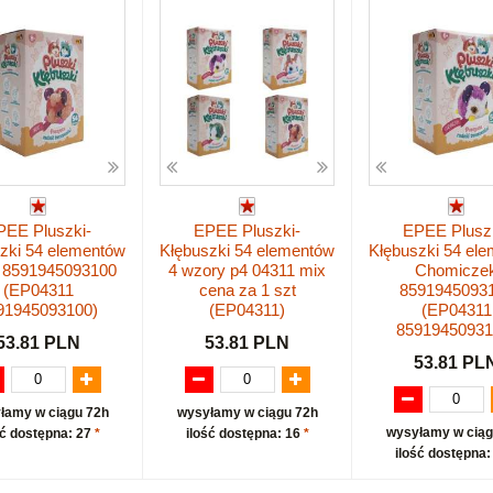
PEE Pluszki-
EPEE Pluszki-
EPEE Plusz
zki 54 elementów
Kłębuszki 54 elementów
Kłębuszki 54 el
o 8591945093100
4 wzory p4 04311 mix
Chomicze
(EP04311
cena za 1 szt
8591945093
91945093100)
(EP04311)
(EP04311
85919450931
53.81 PLN
53.81 PLN
53.81 PL
łamy w ciągu 72h
wysyłamy w ciągu 72h
wysyłamy w ciąg
ść dostępna: 27
*
ilość dostępna: 16
*
ilość dostępna: