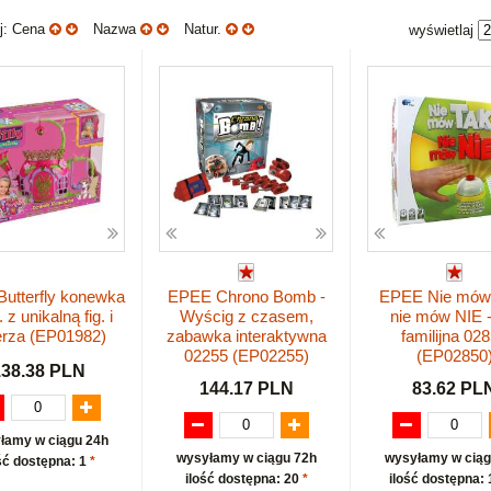
uj: Cena
Nazwa
Natur.
wyświetlaj
Butterfly konewka
EPEE Chrono Bomb -
EPEE Nie mów
. z unikalną fig. i
Wyścig z czasem,
nie mów NIE -
erza (EP01982)
zabawka interaktywna
familijna 02
02255 (EP02255)
(EP02850
138.38 PLN
144.17 PLN
83.62 PL
łamy w ciągu 24h
wysyłamy w ciągu 72h
wysyłamy w ciąg
ść dostępna: 1
*
ilość dostępna: 20
*
ilość dostępna: