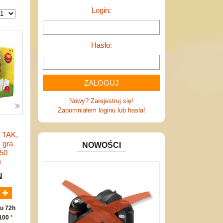
Login:
Hasło:
Nowy? Zarejestruj się!
Zapomniałem loginu lub hasła!
 TAK,
 gra
NOWOŚCI
850
)
N
u 72h
 100
*