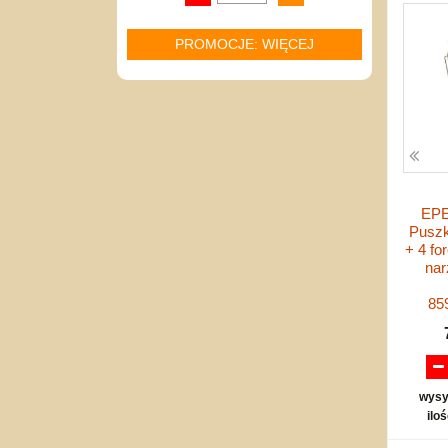
PROMOCJE: WIĘCEJ
EPE
Puszk
+ 4 fo
nar
85
wysy
ilo