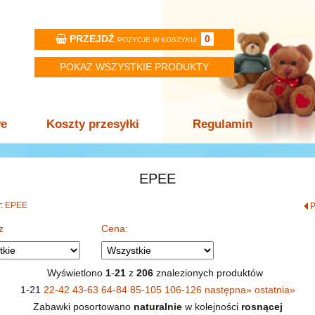
PRZEJDŹ
0
POZYCJE W KOSZYKU:
POKAZ WSZYSTKIE PRODUKTY
we
Koszty przesyłki
Regulamin
EPEE
w:
EPEE
z
Cena:
Wyświetlono
1
-
21
z
206
znalezionych produktów
1-21
22-42
43-63
64-84
85-105
106-126
następna
»
ostatnia
»
Zabawki posortowano
naturalnie
w kolejności
rosnącej