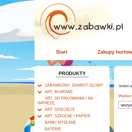
Start
Zakupy hurto
PRODUKTY
ZABAWKOWY ZAWRÓT GŁOWY
Jesteś 
Welly.
ART. BIUROWE.
motory.
Wybier
Mały naukowiec.
Kalendarze.
ART. DO PAKOWANIA I NA
samochody.
Biurkowe
IMPREZĘ
Zabawki dla chłopców.
Dziurkacze i zszywacze.
cybertransformacja
Książkowe
ART. DZIECIĘCE
Akcesoria dla lalek.
Klipy i spinacze.
Artykuły drogeryjne.
Wieloletnie
ART. SZKOLNE I PAPIER
Korektory.
Produkty dla mamy i
Tornistry, plecaki i walizki.
Ścienne
BAŃKI MYDLANE.
Skoroszyty, teczki i segregatory.
niemowlaka.
Drobne artykuły szkolne.
Zdzieraki
BATERIE