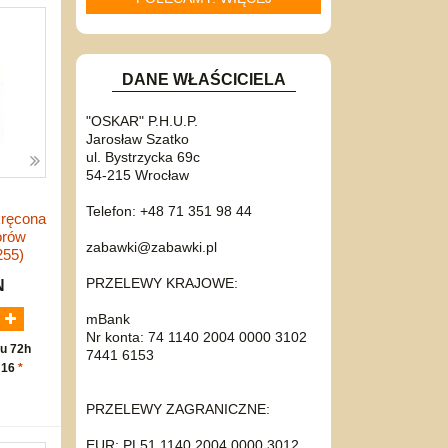
DANE WŁAŚCICIELA
"OSKAR" P.H.U.P.
Jarosław Szatko
ul. Bystrzycka 69c
54-215 Wrocław
Telefon: +48 71 351 98 44
kręcona
orów
zabawki@zabawki.pl
255)
PRZELEWY KRAJOWE:
N
mBank
Nr konta: 74 1140 2004 0000 3102
u 72h
7441 6153
 16
*
PRZELEWY ZAGRANICZNE:
EUR: PL51 1140 2004 0000 3012