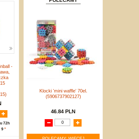
POLECAMY
ball -
bawa,
czka
615
Klocki 'mini waffle' 70el.
15)
(5906737902127)
N
46.84 PLN
u 72h
: 9
*
POLECAMY: WIĘCEJ