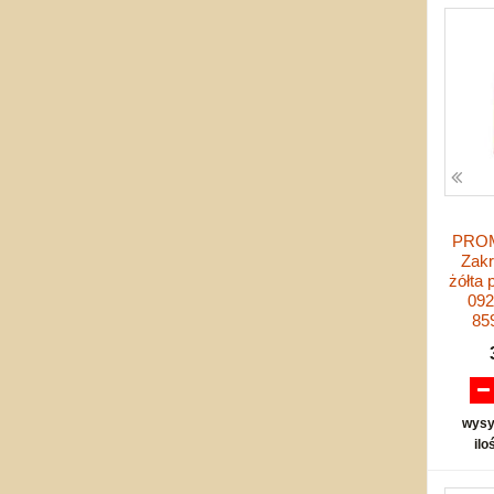
PROMO
Zak
żółta 
092
85
wysy
ilo