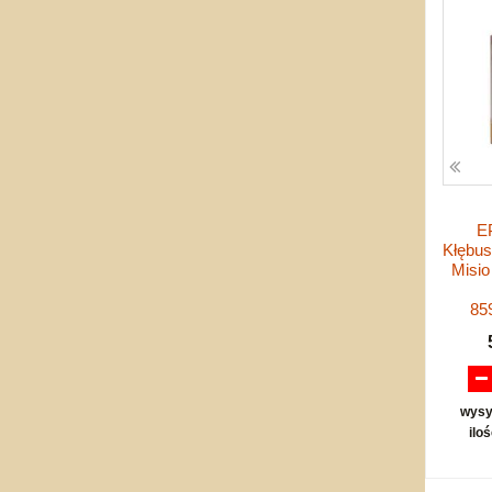
E
Kłębus
Misi
85
wysy
ilo