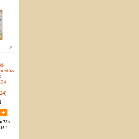
ki-
ementów
k
124
24)
N
u 72h
 15
*