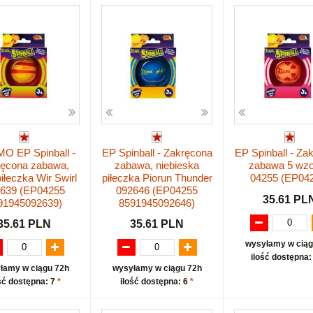
 EP Spinball -
EP Spinball - Zakręcona
EP Spinball - Za
ręcona zabawa,
zabawa, niebieska
zabawa 5 wz
piłeczka Wir Swirl
piłeczka Piorun Thunder
04255 (EP04
639 (EP04255
092646 (EP04255
35.61 PL
91945092639)
8591945092646)
35.61 PLN
35.61 PLN
wysyłamy w ciąg
ilość dostępna:
łamy w ciągu 72h
wysyłamy w ciągu 72h
ść dostępna: 7
*
ilość dostępna: 6
*