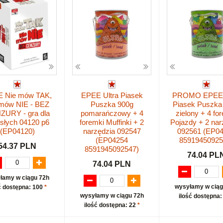
 Nie mów TAK,
EPEE Ultra Piasek
PROMO EPEE 
 mów NIE - BEZ
Puszka 900g
Piasek Puszka
ZURY - gra dla
pomarańczowy + 4
zielony + 4 fo
słych 04120 p6
foremki Muffinki + 2
Pojazdy + 2 nar
(EP04120)
narzędzia 092547
092561 (EP0
(EP04254
85919450925
54.37 PLN
8591945092547)
74.04 PL
74.04 PLN
łamy w ciągu 72h
wysyłamy w ciąg
ć dostępna: 100
*
wysyłamy w ciągu 72h
ilość dostępna:
ilość dostępna: 22
*