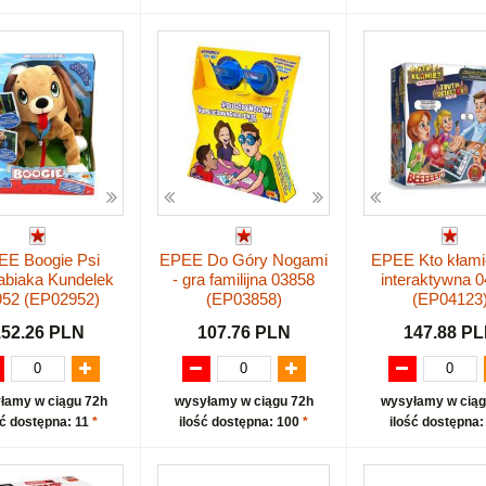
EE Boogie Psi
EPEE Do Góry Nogami
EPEE Kto kłami
abiaka Kundelek
- gra familijna 03858
interaktywna 
952 (EP02952)
(EP03858)
(EP04123
152.26 PLN
107.76 PLN
147.88 P
łamy w ciągu 72h
wysyłamy w ciągu 72h
wysyłamy w ciąg
ść dostępna: 11
*
ilość dostępna: 100
*
ilość dostępna: