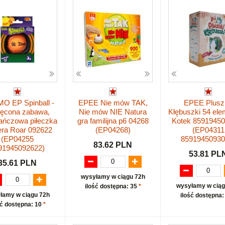
 EP Spinball -
EPEE Nie mów TAK,
EPEE Plusz
ręcona zabawa,
Nie mów NIE Natura
Kłębuszki 54 el
ańczowa piłeczka
gra familijna p6 04268
Kotek 8591945
era Roar 092622
(EP04268)
(EP04311
(EP04255
85919450930
83.62 PLN
91945092622)
53.81 PL
35.61 PLN
wysyłamy w ciągu 72h
wysyłamy w ciąg
ilość dostępna: 35
*
łamy w ciągu 72h
ilość dostępna:
ść dostępna: 10
*