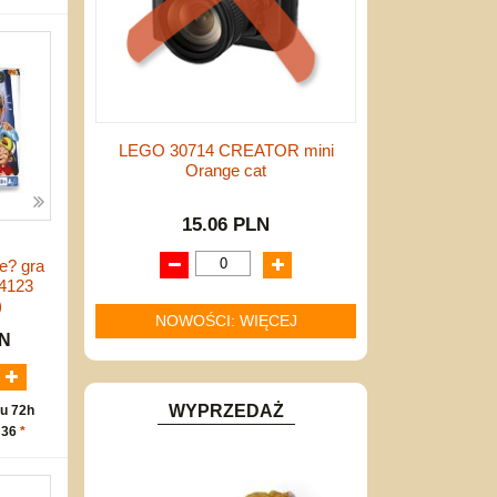
LEGO 30714 CREATOR mini
Orange cat
15.06 PLN
e? gra
04123
)
NOWOŚCI: WIĘCEJ
LN
WYPRZEDAŻ
u 72h
 36
*