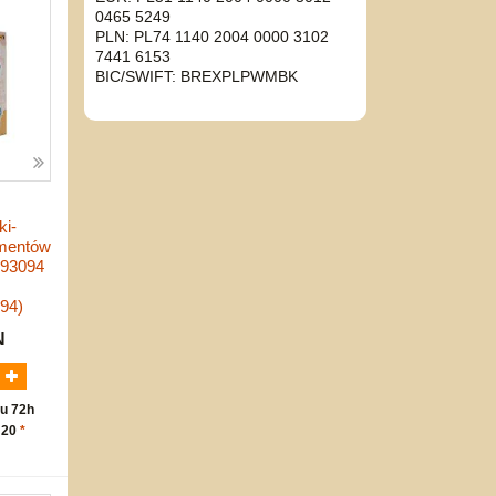
0465 5249
PLN: PL74 1140 2004 0000 3102
7441 6153
BIC/SWIFT: BREXPLPWMBK
ki-
ementów
093094
94)
N
u 72h
 20
*