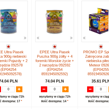
E Ultra Piasek
EPEE Ultra Piasek
PROMO EP Spin
a 900g niebieski
Puszka 900g żółty + 4
Zakręcona za
remki Pojazdy + 2
foremki Morskie życie +
niebieska piłe
zędzia 092578
2 narzędzia 092592
Meteor 092
(EP04254
(EP04254
(EP04255
91945092578)
8591945092592)
85919450926
74.04 PLN
74.04 PLN
35.61 PL
łamy w ciągu 72h
wysyłamy w ciągu 72h
wysyłamy w ciąg
ść dostępna: 17
*
ilość dostępna: 14
*
ilość dostępna