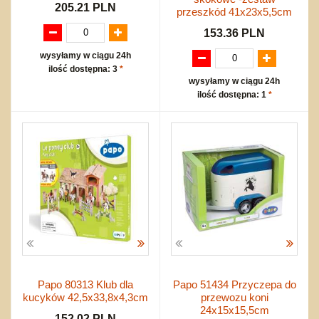
205.21 PLN
przeszkód 41x23x5,5cm
153.36 PLN
wysyłamy w ciągu 24h
ilość dostępna: 3
*
wysyłamy w ciągu 24h
ilość dostępna: 1
*
Papo 80313 Klub dla
Papo 51434 Przyczepa do
kucyków 42,5x33,8x4,3cm
przewozu koni
24x15x15,5cm
152.02 PLN