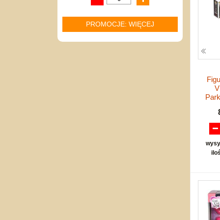
PROMOCJE: WIĘCEJ
Fig
V
Par
wysy
ilo