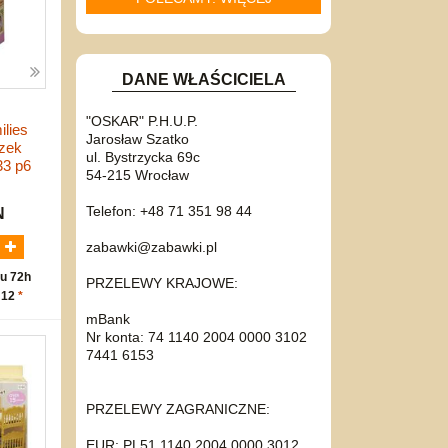
DANE WŁAŚCICIELA
"OSKAR" P.H.U.P.
ilies
Jarosław Szatko
zek
ul. Bystrzycka 69c
33 p6
54-215 Wrocław
Telefon: +48 71 351 98 44
N
zabawki@zabawki.pl
u 72h
PRZELEWY KRAJOWE:
 12
*
mBank
Nr konta: 74 1140 2004 0000 3102
7441 6153
PRZELEWY ZAGRANICZNE:
EUR: PL51 1140 2004 0000 3012