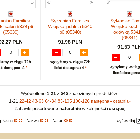
vanian Families
Sylvanian Families
Sylvanian Fam
ki salon 5339 p6
Wiejska jadalnia 5340
Wiejska kuchn
(05339)
p6 (05340)
lodówką 5341
(05341)
92.27 PLN
91.98 PLN
91.53 PL
łamy w ciągu 72h
wysyłamy w ciągu 72h
wysyłamy w ciąg
ść dostępna: 8
*
ilość dostępna: 4
*
ilość dostępna
Wyświetlono
1
-
21
z
545
znalezionych produktów
1-21
22-42
43-63
64-84
85-105
106-126
następna
»
ostatnia
»
Zabawki posortowano
naturalnie
w kolejności
rosnącej
uj: Cena
Nazwa
Natur.
wyświetlaj