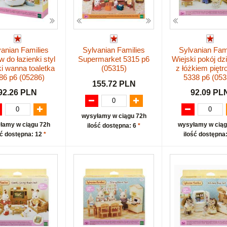
vanian Families
Sylvanian Families
Sylvanian Fam
 do łazienki styl
Supermarket 5315 p6
Wiejski pokój dz
ki wanna toaletka
(05315)
z łóżkiem pięt
86 p6 (05286)
5338 p6 (053
155.72 PLN
92.26 PLN
92.09 PL
wysyłamy w ciągu 72h
łamy w ciągu 72h
wysyłamy w ciąg
ilość dostępna: 6
*
ść dostępna: 12
*
ilość dostępna