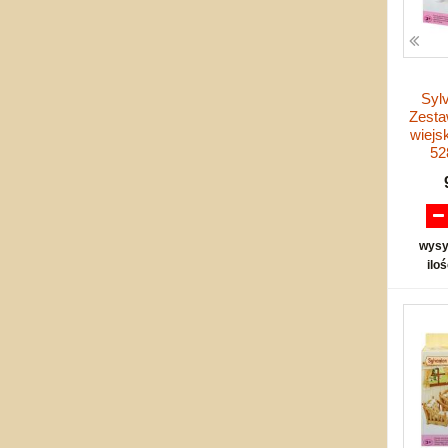
Syl
Zestaw
wiejs
52
wysy
ilo