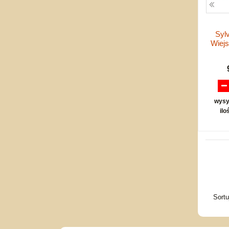
Syl
Wiejs
wysy
ilo
Sort