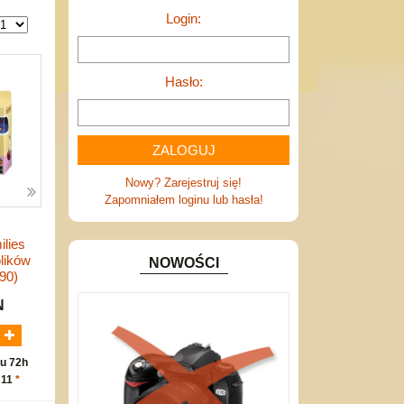
Login:
Hasło:
Nowy? Zarejestruj się!
Zapomniałem loginu lub hasła!
ilies
lików
NOWOŚCI
90)
N
u 72h
 11
*