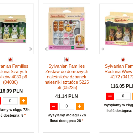
vanian Families
Sylvanian Families
Sylvanian Fam
dzina Szarych
Zestaw do domowych
Rodzina Wiewi
lików 4030 p6
naleśników dzbanek
4172 (0417
(04030)
naleśniki sztućce 5225
116.05 P
p6 (05225)
116.09 PLN
41.14 PLN
wysyłamy w ciąg
łamy w ciągu 72h
ilość dostępna:
wysyłamy w ciągu 72h
ść dostępna: 8
*
ilość dostępna: 28
*