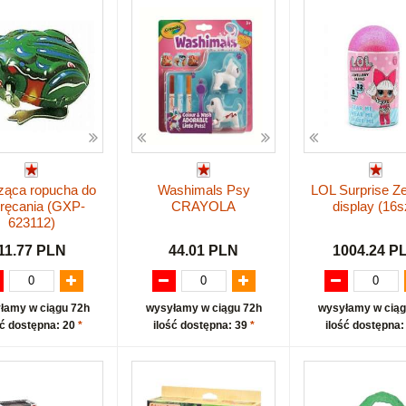
ząca ropucha do
Washimals Psy
LOL Surprise Z
ręcania (GXP-
CRAYOLA
display (16s
623112)
11.77 PLN
44.01 PLN
1004.24 P
łamy w ciągu 72h
wysyłamy w ciągu 72h
wysyłamy w ciąg
ść dostępna: 20
*
ilość dostępna: 39
*
ilość dostępna: