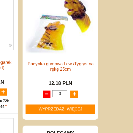
egarek
Pacynka gumowa Lew /Tygrys na
zt)
rękę 25cm
LN
12.18 PLN
u 72h
 44
*
WYPRZEDAŻ: WIĘCEJ