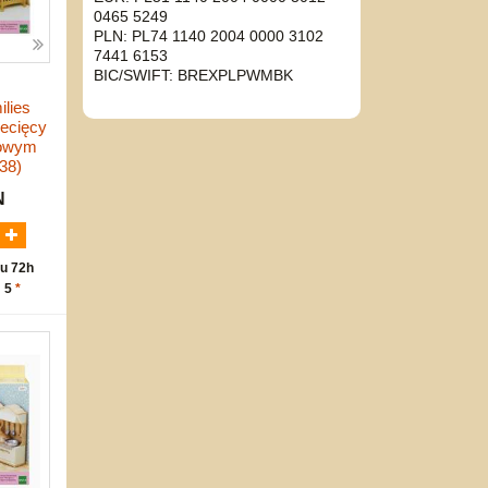
0465 5249
PLN: PL74 1140 2004 0000 3102
7441 6153
BIC/SWIFT: BREXPLPWMBK
ilies
iecięcy
rowym
38)
N
u 72h
: 5
*