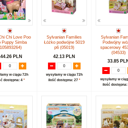
hi Chi Love Poo
Sylvanian Families
Sylvanian Fam
 Puppy Simba
Łóżko podwójne 5019
Podwójny wó
(105893264)
p6 (05019)
spacerowy 45
(04533)
144.26 PLN
42.13 PLN
33.85 PL
łamy w ciągu 72h
wysyłamy w ciągu 72h
wysyłamy w ciąg
ść dostępna: 4
*
ilość dostępna: 27
*
ilość dostępna: