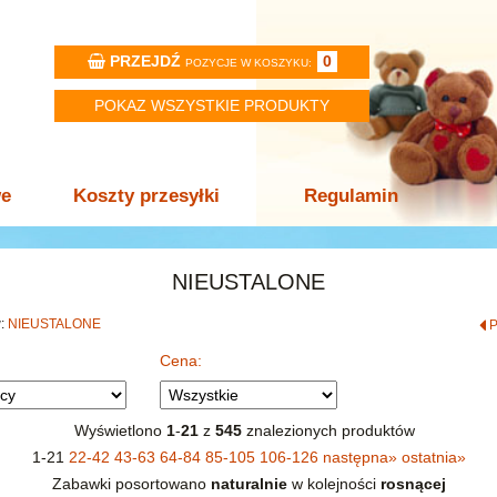
PRZEJDŹ
0
POZYCJE W KOSZYKU:
POKAZ WSZYSTKIE PRODUKTY
we
Koszty przesyłki
Regulamin
NIEUSTALONE
w:
NIEUSTALONE
Cena:
Wyświetlono
1
-
21
z
545
znalezionych produktów
1-21
22-42
43-63
64-84
85-105
106-126
następna
»
ostatnia
»
Zabawki posortowano
naturalnie
w kolejności
rosnącej