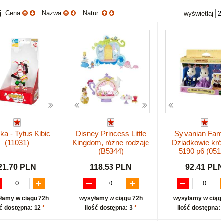
uj: Cena
Nazwa
Natur.
wyświetlaj
ka - Tytus Kibic
Disney Princess Little
Sylvanian Fam
(11031)
Kingdom, różne rodzaje
Dziadkowie kró
(B5344)
5190 p6 (051
21.70 PLN
118.53 PLN
92.41 PL
łamy w ciągu 72h
wysyłamy w ciągu 72h
wysyłamy w ciąg
ść dostępna: 12
*
ilość dostępna: 3
*
ilość dostępna: