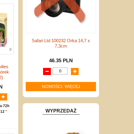
Safari Ltd 100232 Orka 14,7 x
7,3cm
46.35 PLN
ilies
órek
2)
NOWOŚCI: WIĘCEJ
LN
u 72h
WYPRZEDAŻ
 12
*