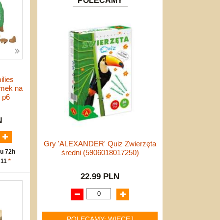
POLECAMY
ilies
omek na
 p6
N
Gry 'ALEXANDER' Quiz Zwierzęta
u 72h
średni (5906018017250)
 11
*
22.99 PLN
POLECAMY: WIĘCEJ