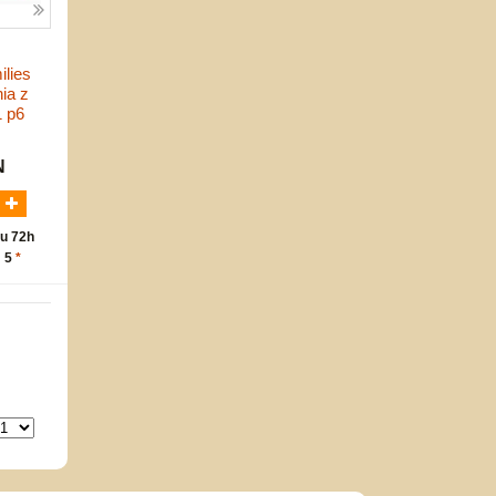
ilies
ia z
 p6
N
u 72h
: 5
*