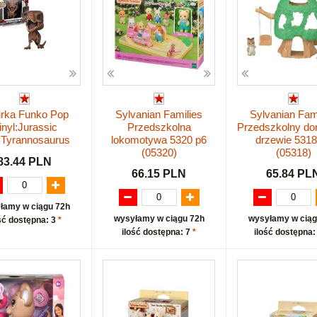
urka Funko Pop
Sylvanian Families
Sylvanian Fam
inyl:Jurassic
Przedszkolna
Przedszkolny d
kTyrannosaurus
lokomotywa 5320 p6
drzewie 5318
(05320)
(05318)
83.44 PLN
66.15 PLN
65.84 PL
łamy w ciągu 72h
wysyłamy w ciągu 72h
wysyłamy w ciąg
ść dostępna: 3
*
ilość dostępna: 7
*
ilość dostępna: