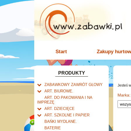
Start
Zakupy hurto
PRODUKTY
ZABAWKOWY ZAWRÓT GŁOWY
Jesteś 
Welly.
ART. BIUROWE.
motory.
Marka:
Mały naukowiec.
Kalendarze.
ART. DO PAKOWANIA I NA
samochody.
Biurkowe
IMPREZĘ
Zabawki dla chłopców.
Dziurkacze i zszywacze.
cybertransformacja
Książkowe
ART. DZIECIĘCE
Akcesoria dla lalek.
Klipy i spinacze.
Artykuły drogeryjne.
Wieloletnie
ART. SZKOLNE I PAPIER
Korektory.
Produkty dla mamy i
Tornistry, plecaki i walizki.
Ścienne
BAŃKI MYDLANE.
Skoroszyty, teczki i segregatory.
niemowlaka.
Drobne artykuły szkolne.
Zdzieraki
BATERIE