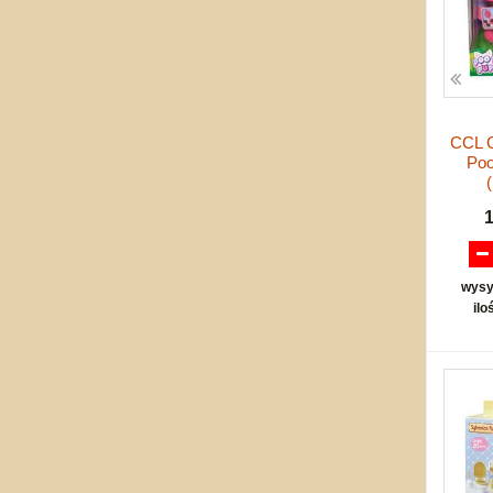
CCL C
Poo
wysy
ilo