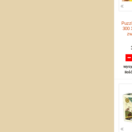
Puzz
300 
zw
wysy
iloś