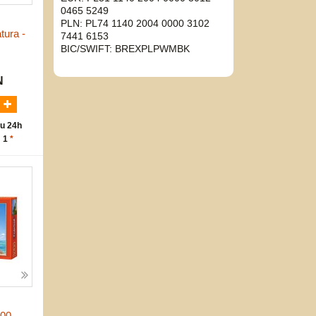
0465 5249
PLN: PL74 1140 2004 0000 3102
tura -
7441 6153
BIC/SWIFT: BREXPLPWMBK
N
u 24h
: 1
*
00