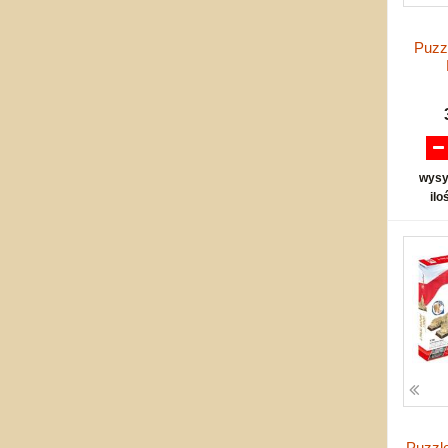
Puzzl
wysy
ilo
Puzzle