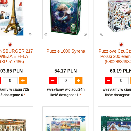
NSBURGER 217
Puzzle 1000 Syrena
Puzzlove CzuCzu
WIEŻA EIFFLA
Polski 200 ele
GXP-517486)
(5902983493
103.85 PLN
54.17 PLN
60.19 PL
łamy w ciągu 72h
wysyłamy w ciągu 24h
wysyłamy w ciąg
ść dostępna: 6
*
ilość dostępna: 1
*
ilość dostępna: