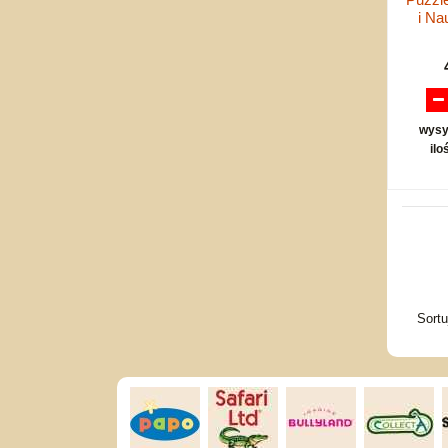
i Na
wysy
ilo
Sort