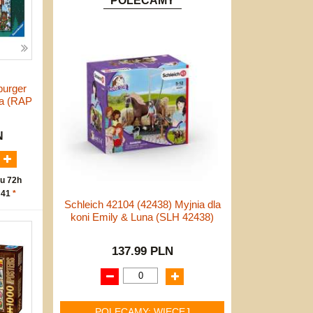
POLECAMY
burger
ta (RAP
N
u 72h
 41
*
Schleich 42104 (42438) Myjnia dla
koni Emily & Luna (SLH 42438)
137.99 PLN
POLECAMY: WIĘCEJ