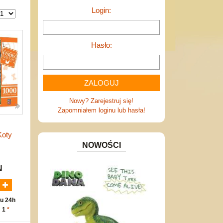
Login:
Hasło:
Nowy? Zarejestruj się!
Zapomniałem loginu lub hasła!
Koty
NOWOŚCI
N
u 24h
: 1
*