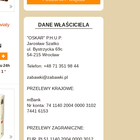
wiaty
DANE WŁAŚCICIELA
"OSKAR" P.H.U.P.
Jarosław Szatko
N
ul. Bystrzycka 69c
54-215 Wrocław
Telefon: +48 71 351 98 44
u 24h
: 1
*
zabawki@zabawki.pl
PRZELEWY KRAJOWE:
mBank
Nr konta: 74 1140 2004 0000 3102
7441 6153
PRZELEWY ZAGRANICZNE:
EUR: PL51 1140 2004 0000 3012