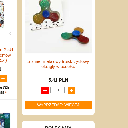
 Ptaki
mentów
204)
Spinner metalowy trójskrzydłowy
okrągły w pudełku
N
5.41 PLN
u 72h
 55
*
WYPRZEDAŻ: WIĘCEJ