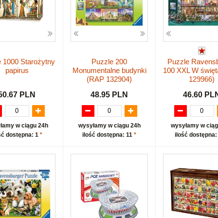
 1000 Starożytny
Puzzle 200
Puzzle Ravens
papirus
Monumentalne budynki
100 XXL W świę
(RAP 132904)
129966)
50.67 PLN
48.95 PLN
46.60 PL
łamy w ciągu 24h
wysyłamy w ciągu 24h
wysyłamy w ciąg
ść dostępna: 1
*
ilość dostępna: 11
*
ilość dostępna: