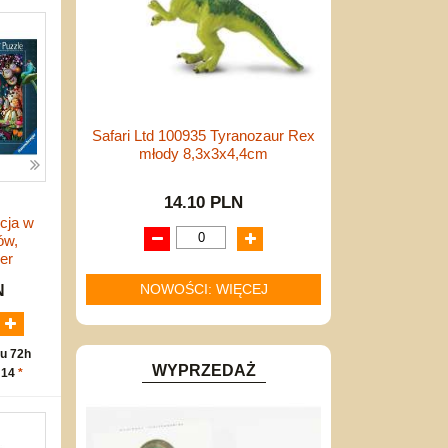
Safari Ltd 100935 Tyranozaur Rex
młody 8,3x3x4,4cm
14.10 PLN
cja w
ów,
er
NOWOŚCI: WIĘCEJ
N
u 72h
WYPRZEDAŻ
 14
*