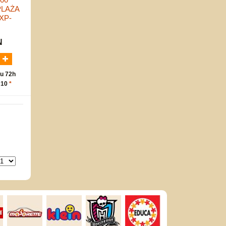
PLAŻA
XP-
N
u 72h
 10
*