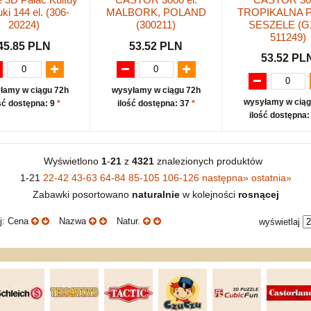
uki 144 el. (306-
MALBORK, POLAND
TROPIKALNA 
20224)
(300211)
SESZELE (G
511249)
45.85 PLN
53.52 PLN
53.52 PL
łamy w ciągu 72h
wysyłamy w ciągu 72h
wysyłamy w ciąg
ść dostępna: 9
*
ilość dostępna: 37
*
ilość dostępna:
Wyświetlono
1
-
21
z
4321
znalezionych produktów
1-21
22-42
43-63
64-84
85-105
106-126
następna
»
ostatnia
»
Zabawki posortowano
naturalnie
w kolejności
rosnącej
uj: Cena
Nazwa
Natur.
wyświetlaj