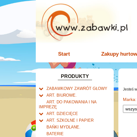
Start
Zakupy hurto
PRODUKTY
ZABAWKOWY ZAWRÓT GŁOWY
Jesteś 
Welly.
ART. BIUROWE.
motory.
Marka:
Mały naukowiec.
Kalendarze.
ART. DO PAKOWANIA I NA
samochody.
Biurkowe
IMPREZĘ
Zabawki dla chłopców.
Dziurkacze i zszywacze.
cybertransformacja
Książkowe
ART. DZIECIĘCE
Akcesoria dla lalek.
Klipy i spinacze.
Artykuły drogeryjne.
Wieloletnie
ART. SZKOLNE I PAPIER
Korektory.
Produkty dla mamy i
Tornistry, plecaki i walizki.
Ścienne
BAŃKI MYDLANE.
Skoroszyty, teczki i segregatory.
niemowlaka.
Drobne artykuły szkolne.
Zdzieraki
BATERIE