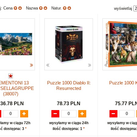
uj: Cena
Nazwa
Natur.
wyświetlaj
EMENTONI 13
Puzzle 1000 Diablo II:
Puzzle 1000 
l. SELLAGRUPPE
Resurrected
(38007)
236.78 PLN
78.73 PLN
75.77 PL
łamy w ciągu 72h
wysyłamy w ciągu 24h
wysyłamy w ciąg
ść dostępna: 3
*
ilość dostępna: 1
*
ilość dostępna