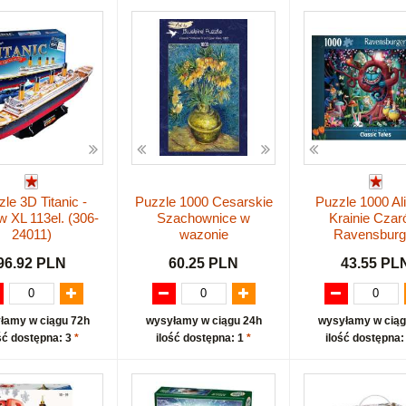
le 3D Titanic -
Puzzle 1000 Cesarskie
Puzzle 1000 Ali
w XL 113el. (306-
Szachownice w
Krainie Czar
24011)
wazonie
Ravensburg
96.92 PLN
60.25 PLN
43.55 PL
łamy w ciągu 72h
wysyłamy w ciągu 24h
wysyłamy w ciąg
ść dostępna: 3
*
ilość dostępna: 1
*
ilość dostępna: