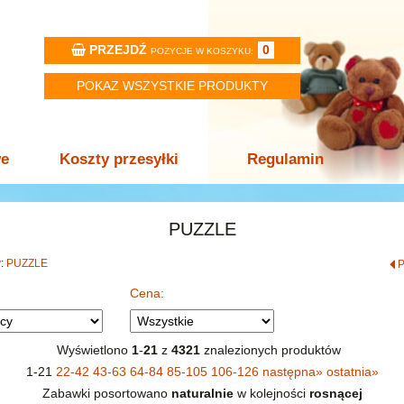
PRZEJDŹ
0
POZYCJE W KOSZYKU:
POKAZ WSZYSTKIE PRODUKTY
we
Koszty przesyłki
Regulamin
PUZZLE
w:
PUZZLE
Cena:
Wyświetlono
1
-
21
z
4321
znalezionych produktów
1-21
22-42
43-63
64-84
85-105
106-126
następna
»
ostatnia
»
Zabawki posortowano
naturalnie
w kolejności
rosnącej