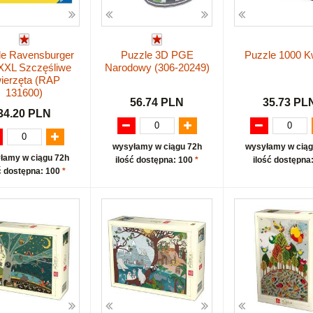
le Ravensburger
Puzzle 3D PGE
Puzzle 1000 K
XXL Szczęśliwe
Narodowy (306-20249)
ierzęta (RAP
131600)
56.74 PLN
35.73 PL
34.20 PLN
wysyłamy w ciągu 72h
wysyłamy w ciąg
łamy w ciągu 72h
ilość dostępna: 100
*
ilość dostępna
ć dostępna: 100
*