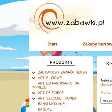
Start
Zakupy hurto
PRODUKTY
KS
ZABAWKOWY ZAWRÓT GŁOWY
Welly.
ART. BIUROWE.
motory.
Jesteś 
Mały naukowiec.
Kalendarze.
ART. DO PAKOWANIA I NA
dla dzie
samochody.
Biurkowe
IMPREZĘ
Zabawki dla chłopców.
Dziurkacze i zszywacze.
cybertransformacja
Książkowe
Marka:
ART. DZIECIĘCE
Akcesoria dla lalek.
Klipy i spinacze.
Artykuły drogeryjne.
Wieloletnie
ART. SZKOLNE I PAPIER
Korektory.
Produkty dla mamy i
Tornistry, plecaki i walizki.
Ścienne
BAŃKI MYDLANE.
Skoroszyty, teczki i segregatory.
niemowlaka.
Drobne artykuły szkolne.
Zdzieraki
BATERIE