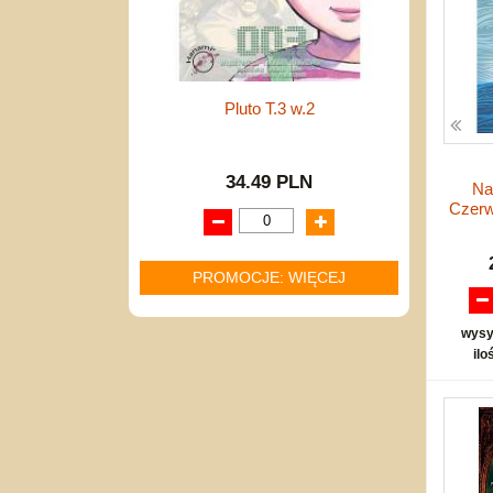
Pluto T.3 w.2
34.49 PLN
Na
Czerw
PROMOCJE: WIĘCEJ
wysy
ilo