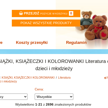
PRZEJDŹ
0
POZYCJE W KOSZYKU:
POKAZ WSZYSTKIE PRODUKTY
we
Koszty przesyłki
Regulamin
IĄŻKI, KSIĄŻECZKI I KOLOROWANKI Literatura 
dzieci i młodzieży
w:
KSIĄŻKI, KSIĄŻECZKI I KOLOROWANKI
/
Literatura
ci i młodzieży
Cena:
Wyświetlono
1
-
21
z
2696
znalezionych produktów