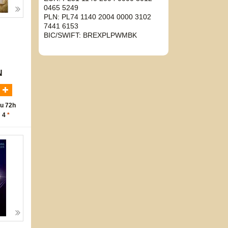
0465 5249
PLN: PL74 1140 2004 0000 3102
7441 6153
BIC/SWIFT: BREXPLPWMBK
N
u 72h
: 4
*