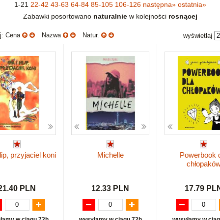
1-21
22-42
43-63
64-84
85-105
106-126
następna
»
ostatnia
»
Zabawki posortowano
naturalnie
w kolejności
rosnącej
uj: Cena
Nazwa
Natur.
wyświetlaj
ilip, przyjaciel koni
Michelle
Powerbook 
chłopakó
21.40 PLN
12.33 PLN
17.79 PL
łamy w ciągu 72h
wysyłamy w ciągu 72h
wysyłamy w ciąg