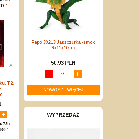
 17
*
Papo 39213 Jaszczurka -smok
9x11x10cm
50.93 PLN
u. T.2.
zi
NOWOŚCI: WIĘCEJ
go
N
WYPRZEDAŻ
u 72h
 100
*