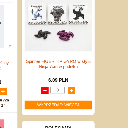
Spinner FIGER TIP GYRO w stylu
ośliny
Ninja 7cm w pudełku
e
6.09 PLN
N
u 72h
WYPRZEDAŻ: WIĘCEJ
: 3
*