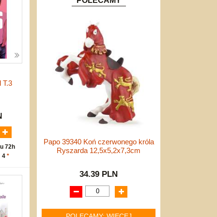
POLECAMY
 T.3
N
Papo 39340 Koń czerwonego króla
u 72h
Ryszarda 12,5x5,2x7,3cm
: 4
*
34.39 PLN
POLECAMY: WIĘCEJ