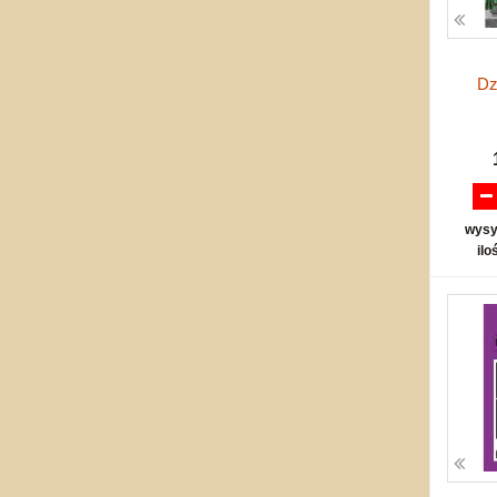
Dz
wysy
ilo