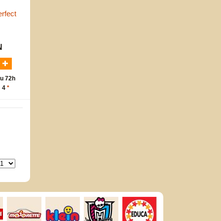
rfect
N
u 72h
: 4
*