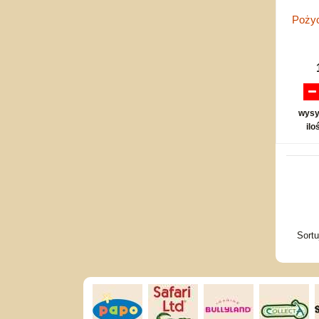
Pożyc
wysy
ilo
Sort