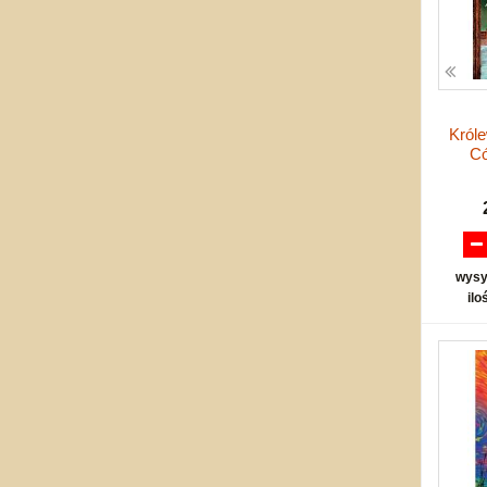
Króle
Có
wysy
ilo