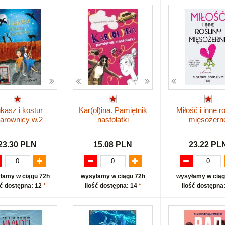
kasz i kostur
Kar(ol)ina. Pamiętnik
Miłość i inne r
arownicy w.2
nastolatki
mięsożern
23.30 PLN
15.08 PLN
23.22 PL
łamy w ciągu 72h
wysyłamy w ciągu 72h
wysyłamy w ciąg
ść dostępna: 12
*
ilość dostępna: 14
*
ilość dostępna