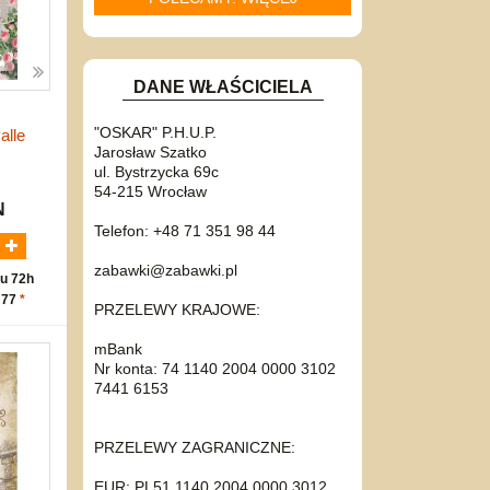
DANE WŁAŚCICIELA
"OSKAR" P.H.U.P.
alle
Jarosław Szatko
ul. Bystrzycka 69c
54-215 Wrocław
N
Telefon: +48 71 351 98 44
zabawki@zabawki.pl
u 72h
 77
*
PRZELEWY KRAJOWE:
mBank
Nr konta: 74 1140 2004 0000 3102
7441 6153
PRZELEWY ZAGRANICZNE:
EUR: PL51 1140 2004 0000 3012