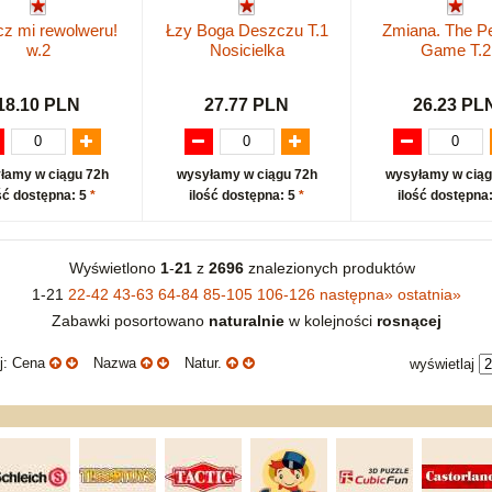
z mi rewolweru!
Łzy Boga Deszczu T.1
Zmiana. The Pe
w.2
Nosicielka
Game T.2
18.10 PLN
27.77 PLN
26.23 PL
łamy w ciągu 72h
wysyłamy w ciągu 72h
wysyłamy w ciąg
ść dostępna: 5
*
ilość dostępna: 5
*
ilość dostępna
Wyświetlono
1
-
21
z
2696
znalezionych produktów
1-21
22-42
43-63
64-84
85-105
106-126
następna
»
ostatnia
»
Zabawki posortowano
naturalnie
w kolejności
rosnącej
uj: Cena
Nazwa
Natur.
wyświetlaj