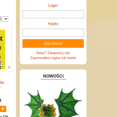
Login:
Hasło:
Nowy? Zarejestruj się!
Zapomniałem loginu lub hasła!
NOWOŚCI
dla
w
N
u 72h