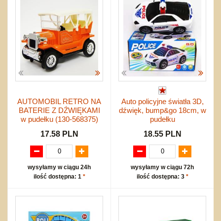
nożne
Do ciągnięcia lub do pchania
Edukacyjne i puzzle
Akcesoria sportowe
do siatkówki
Karuzelki
Mebelki
do koszykówki
Nowości
Maty do zabawy
Inne
Wyprzedaż
Do rozkręcania
Promocje
Bąki
Pojazdy
Inne
Start
Zakupy hurtowe
AUTOMOBIL RETRO NA
Auto policyjne światła 3D,
BATERIE Z DŹWIĘKAMI
dźwięk, bump&go 18cm, w
Koszty przesyłki
w pudełku (130-568375)
pudełku
Regulamin
17.58 PLN
18.55 PLN
Kontakt
Mapa produktów
wysyłamy w ciągu 24h
wysyłamy w ciągu 72h
ilość dostępna: 1
*
ilość dostępna: 3
*