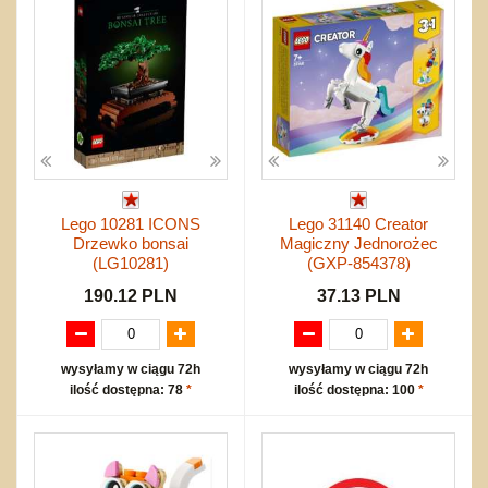
Bajkowe
Do rozkręcania
Promocje
Inne
Bąki
Pojazdy
Inne
Start
Zakupy hurtowe
Koszty przesyłki
Regulamin
Kontakt
Lego 10281 ICONS
Lego 31140 Creator
Mapa produktów
Drzewko bonsai
Magiczny Jednorożec
(LG10281)
(GXP-854378)
190.12 PLN
37.13 PLN
wysyłamy w ciągu 72h
wysyłamy w ciągu 72h
ilość dostępna: 78
*
ilość dostępna: 100
*