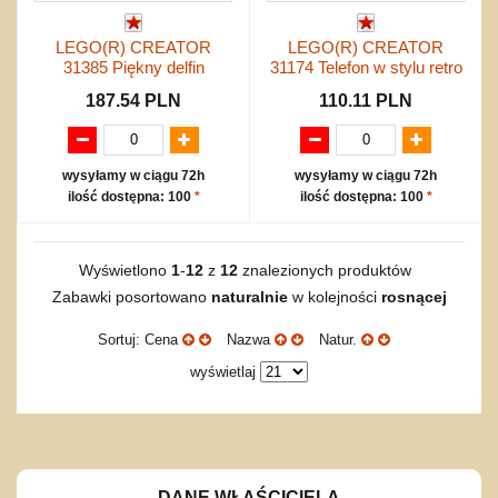
LEGO(R) CREATOR
LEGO(R) CREATOR
31385 Piękny delfin
31174 Telefon w stylu retro
187.54 PLN
110.11 PLN
wysyłamy w ciągu 72h
wysyłamy w ciągu 72h
ilość dostępna: 100
*
ilość dostępna: 100
*
Wyświetlono
1
-
12
z
12
znalezionych produktów
Zabawki posortowano
naturalnie
w kolejności
rosnącej
Sortuj: Cena
Nazwa
Natur.
wyświetlaj
DANE WŁAŚCICIELA