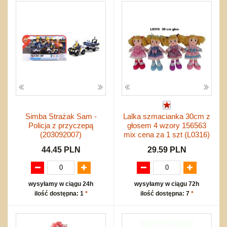
300-499 elementów
Z napędem na koło zamachowe
Atestowane do lat 3
ZABAWKI DREWNIANE
500-999 elementów
Z napędem pull & back
Dźwiękowe
Pojazdy i kolejki
ZABAWKI SPORTOWE
1000 - 1499
Bez napędu
Bujaki i chodziki
Tablice
Piłki
ZWIERZĘTA
inne
trójwymiarowe
Zestawy
Edukacyjne
Klocki
Drobny sprzęt sportowy
NIEUSTALONE
nożne
inne
Inne
Do ciągnięcia lub do pchania
Edukacyjne i puzzle
Akcesoria sportowe
do siatkówki
Karuzelki
Mebelki
do koszykówki
Nowości
Maty do zabawy
Inne
Wyprzedaż
Do rozkręcania
Promocje
Bąki
Simba Strażak Sam -
Lalka szmacianka 30cm z
Pojazdy
Policja z przyczepą
głosem 4 wzory 156563
Inne
Start
(203092007)
mix cena za 1 szt (L0316)
Zakupy hurtowe
44.45 PLN
29.59 PLN
Koszty przesyłki
Regulamin
wysyłamy w ciągu 24h
wysyłamy w ciągu 72h
Kontakt
ilość dostępna: 1
*
ilość dostępna: 7
*
Mapa produktów