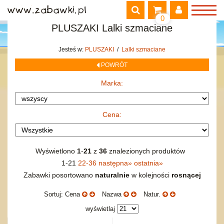
drobiazgi
Dla dzieci
Dla młodzieży i fantastyka
REGULAMIN
Mikroskopy i lunety
Pojazdy specjalne.
Piaskownice
Psy i koty
0
ubranka i pościel
Klasyczna
Dzienniki, pamiętniki, literatura faktu, reportaż
Inne
Samoloty i helikoptery.
Inne
Domowe
KONTAKT
PLUSZAKI Lalki szmaciane
Domki dla lalek
Jazz
Historyczne i biografie
Kolejnictwo.
0
Zwierzaki dzikie
LOGOWANIE
PRZEJDŹ
POZYCJE W KOSZYKU:
MAPA PRODUKTÓW
Filmowa
Horrory i kryminały
Gadżety SIKU
Zwierzaki wodne
Jesteś w:
PLUSZAKI
/
Lalki szmaciane
Login:
Rozrywkowa i pop
Lektury i literatura polska
POKAZ WSZYSTKIE PRODUKTY
Inne
Miksy
POWRÓT
Poetycka i teatralna
Opowiadania i felietony
Figurki kolekcjonerskie
Breloki
inne
Rock
Pozostałe
Marka:
Lalki szmaciane
Hasło:
Przygodowe i podróżnicze
Torby, plecaki, portmonetki
Okolicznościowe i świąteczne
Cena:
Dźwiekowe
Bajkowe
Nowy? Zarejestruj się!
Wyświetlono
1
-
21
z
36
znalezionych produktów
Inne
Zapomniałem loginu lub hasła!
1-21
22-36
następna
»
ostatnia
»
PUZZLE
Zabawki posortowano
naturalnie
w kolejności
rosnącej
1500 i więcej
ROWERKI, JEŹDZIKI i POJAZDY
maxi
SAMOCHODY I POJAZDY
Sortuj: Cena
Nazwa
Natur.
mini
Zdalnie sterowane
TELEFONY
wyświetlaj
15 - 299 elementów
Na baterie
Modemy GSM
ZABAWKI DO LAT 5