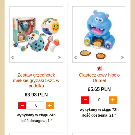
Tablice
Piłki
ZWIERZĘTA
inne
Klocki
Drobny sprzęt sportowy
NIEUSTALONE
nożne
Edukacyjne i puzzle
Akcesoria sportowe
do siatkówki
Mebelki
do koszykówki
Nowości
Inne
Wyprzedaż
Promocje
Start
Zestaw grzechotek
Ciasteczkowy hipcio
Zakupy hurtowe
miękkie gryzaki 5szt. w
Dumel
Koszty przesyłki
pudełku
65.65 PLN
Regulamin
63.98 PLN
Kontakt
Mapa produktów
wysyłamy w ciągu 72h
wysyłamy w ciągu 24h
ilość dostępna: 21
*
ilość dostępna: 1
*