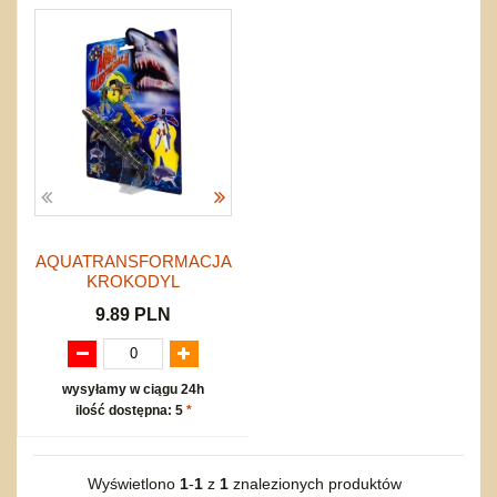
do siatkówki
Okolicznościowe i świąteczne
Karuzelki
Mebelki
do koszykówki
Nowości
Dźwiekowe
Maty do zabawy
Inne
Wyprzedaż
Bajkowe
Do rozkręcania
Promocje
Inne
Bąki
Pojazdy
Inne
Start
Zakupy hurtowe
Koszty przesyłki
Regulamin
AQUATRANSFORMACJA
Kontakt
KROKODYL
Mapa produktów
9.89 PLN
wysyłamy w ciągu 24h
ilość dostępna: 5
*
Wyświetlono
1
-
1
z
1
znalezionych produktów