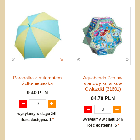
do koszykówki
Nowości
Dźwiekowe
Maty do zabawy
Inne
Wyprzedaż
Bajkowe
Do rozkręcania
Promocje
Inne
Bąki
Pojazdy
Inne
Start
Zakupy hurtowe
Koszty przesyłki
Regulamin
Kontakt
Parasolka z automatem
Aquabeads Zestaw
Mapa produktów
żółto-niebieska
startowy koralików
Gwiazdki (31601)
9.40 PLN
84.70 PLN
wysyłamy w ciągu 24h
wysyłamy w ciągu 24h
ilość dostępna: 1
*
ilość dostępna: 5
*