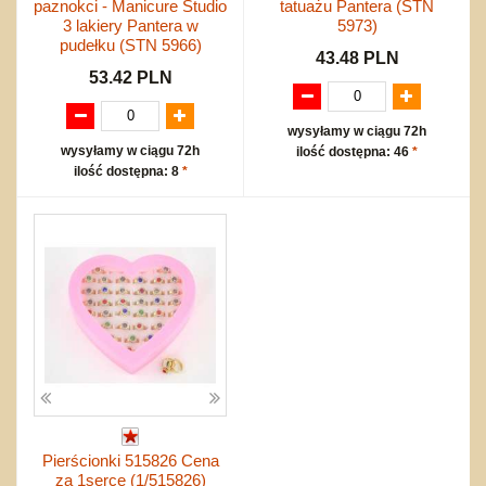
paznokci - Manicure Studio
tatuażu Pantera (STN
3 lakiery Pantera w
5973)
pudełku (STN 5966)
43.48 PLN
53.42 PLN
wysyłamy w ciągu 72h
wysyłamy w ciągu 72h
ilość dostępna: 46
*
ilość dostępna: 8
*
Pierścionki 515826 Cena
za 1serce (1/515826)