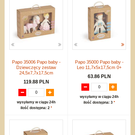
inne
Rock
Pozostałe
inne
Lalki szmaciane
trójwymiarowe
Zestawy
Edukacyjne
Klocki
Drobny sprzęt sportowy
NIEUSTALONE
Przygodowe i podróżnicze
nożne
Torby, plecaki, portmonetki
inne
Inne
Do ciągnięcia lub do pchania
Edukacyjne i puzzle
Akcesoria sportowe
do siatkówki
Okolicznościowe i świąteczne
Karuzelki
Mebelki
do koszykówki
Nowości
Dźwiekowe
Maty do zabawy
Inne
Wyprzedaż
Bajkowe
Do rozkręcania
Promocje
Inne
Bąki
Pojazdy
Inne
Start
Papo 35006 Papo baby -
Papo 35000 Papo baby -
Dziewczęcy zestaw
Leo 11,7x5x17,5cm 0+
Zakupy hurtowe
24,5x7,7x17,5cm
Koszty przesyłki
63.86 PLN
119.88 PLN
Regulamin
Kontakt
wysyłamy w ciągu 24h
Mapa produktów
wysyłamy w ciągu 24h
ilość dostępna: 3
*
ilość dostępna: 2
*