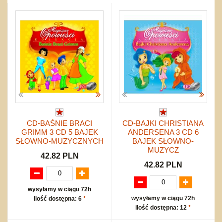
Okolicznościowe i świąteczne
Karuzelki
Mebelki
do koszykówki
Nowości
Dźwiekowe
Maty do zabawy
Inne
Wyprzedaż
Bajkowe
Do rozkręcania
Promocje
Inne
Bąki
Pojazdy
Inne
Start
Zakupy hurtowe
Koszty przesyłki
Regulamin
Kontakt
CD-BAŚNIE BRACI
CD-BAJKI CHRISTIANA
Mapa produktów
GRIMM 3 CD 5 BAJEK
ANDERSENA 3 CD 6
SŁOWNO-MUZYCZNYCH
BAJEK SŁOWNO-
MUZYCZ
42.82 PLN
42.82 PLN
wysyłamy w ciągu 72h
wysyłamy w ciągu 72h
ilość dostępna: 6
*
ilość dostępna: 12
*