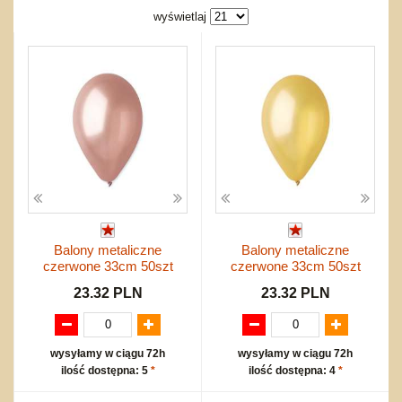
Bajkowe
Do rozkręcania
wyświetlaj
Promocje
Inne
Bąki
Pojazdy
Inne
Start
Zakupy hurtowe
Koszty przesyłki
Regulamin
Kontakt
Mapa produktów
Balony metaliczne
Balony metaliczne
czerwone 33cm 50szt
czerwone 33cm 50szt
23.32 PLN
23.32 PLN
wysyłamy w ciągu 72h
wysyłamy w ciągu 72h
ilość dostępna: 5
*
ilość dostępna: 4
*