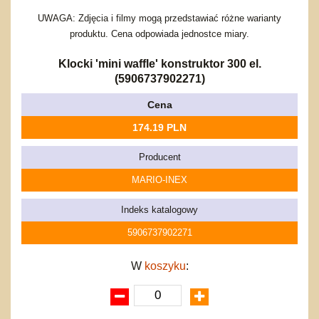
Bajkowe
Do rozkręcania
Promocje
Inne
Bąki
UWAGA: Zdjęcia i filmy mogą przedstawiać różne warianty
produktu. Cena odpowiada jednostce miary.
Pojazdy
Inne
Start
Klocki 'mini waffle' konstruktor 300 el.
Zakupy hurtowe
(5906737902271)
Koszty przesyłki
Cena
Regulamin
174.19 PLN
Kontakt
Mapa produktów
Producent
MARIO-INEX
Indeks katalogowy
5906737902271
W
koszyku
: