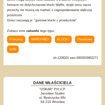
formacie niż dotychczasowe klocki Waffle, dzięki temu nasze
pociechy nie muszą się martwić o zagospodarowanie większej
przestrzeni.
Dzieci nazywają je: "gumowe klocki z przedszkola".
Zobacz inne
zabawki
tego typu:
Polecamy
MARIO-INEX
KLOCKI.
Plastikowe
wafle
id=1208201 ean=5903033902271
DANE WŁAŚCICIELA
"OSKAR" P.H.U.P.
Jarosław Szatko
ul. Bystrzycka 69c
54-215 Wrocław