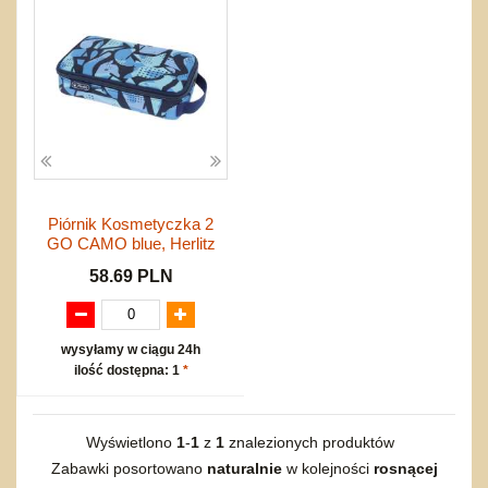
Wyprzedaż
Inne
Do rozkręcania
Promocje
Bąki
Pojazdy
Inne
Start
Zakupy hurtowe
Koszty przesyłki
Regulamin
Kontakt
Piórnik Kosmetyczka 2
GO CAMO blue, Herlitz
Mapa produktów
58.69 PLN
wysyłamy w ciągu 24h
ilość dostępna: 1
*
Wyświetlono
1
-
1
z
1
znalezionych produktów
Zabawki posortowano
naturalnie
w kolejności
rosnącej