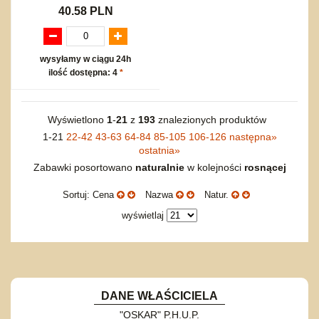
40.58 PLN
wysyłamy w ciągu 24h
ilość dostępna: 4
*
Wyświetlono
1
-
21
z
193
znalezionych produktów
1-21
22-42
43-63
64-84
85-105
106-126
następna
»
ostatnia
»
Zabawki posortowano
naturalnie
w kolejności
rosnącej
Sortuj: Cena
Nazwa
Natur.
wyświetlaj
DANE WŁAŚCICIELA
"OSKAR" P.H.U.P.