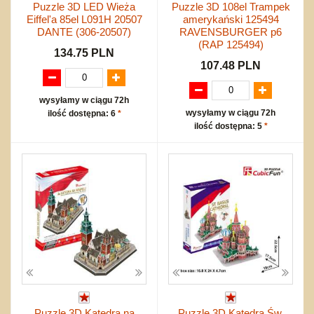
Puzzle 3D LED Wieża
Puzzle 3D 108el Trampek
Eiffel'a 85el L091H 20507
amerykański 125494
DANTE (306-20507)
RAVENSBURGER p6
(RAP 125494)
134.75 PLN
107.48 PLN
wysyłamy w ciągu 72h
wysyłamy w ciągu 72h
ilość dostępna: 6
*
ilość dostępna: 5
*
Puzzle 3D Katedra na
Puzzle 3D Katedra Św.