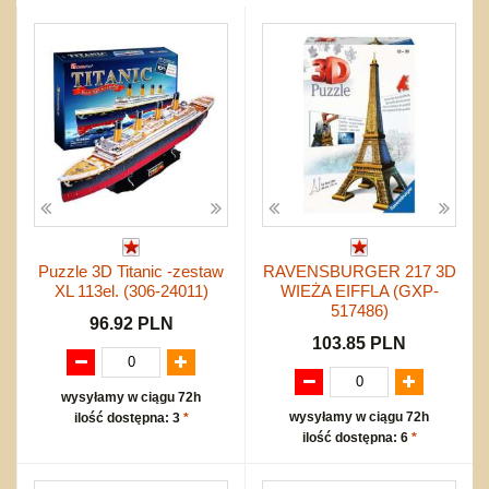
inne
Zestawy
Edukacyjne
Klocki
Drobny sprzęt sportowy
NIEUSTALONE
nożne
Inne
Do ciągnięcia lub do pchania
Edukacyjne i puzzle
Akcesoria sportowe
do siatkówki
Karuzelki
Mebelki
do koszykówki
Nowości
Maty do zabawy
Inne
Wyprzedaż
Do rozkręcania
Promocje
Bąki
Pojazdy
Inne
Start
Zakupy hurtowe
Puzzle 3D Titanic -zestaw
RAVENSBURGER 217 3D
Koszty przesyłki
XL 113el. (306-24011)
WIEŻA EIFFLA (GXP-
Regulamin
517486)
96.92 PLN
Kontakt
103.85 PLN
Mapa produktów
wysyłamy w ciągu 72h
wysyłamy w ciągu 72h
ilość dostępna: 3
*
ilość dostępna: 6
*