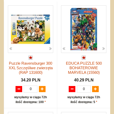
inne
Zestawy
Edukacyjne
Klocki
Drobny sprzęt sportowy
NIEUSTALONE
nożne
Inne
Do ciągnięcia lub do pchania
Edukacyjne i puzzle
Akcesoria sportowe
do siatkówki
Karuzelki
Mebelki
do koszykówki
Nowości
Maty do zabawy
Inne
Wyprzedaż
Do rozkręcania
Promocje
Bąki
Pojazdy
Inne
Start
Zakupy hurtowe
Puzzle Ravensburger 300
EDUCA PUZZLE 500
Koszty przesyłki
XXL Szczęśliwe zwierzęta
BOHATEROWIE
Regulamin
(RAP 131600)
MARVELA (15560)
Kontakt
34.20 PLN
40.29 PLN
Mapa produktów
wysyłamy w ciągu 72h
wysyłamy w ciągu 72h
ilość dostępna: 100
*
ilość dostępna: 5
*