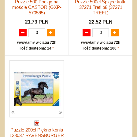
Puzzle 500 Pociąg na
Puzzle 500el Śpiące kotki
moście CASTOR (GXP-
37271 Trefl p8 (37271
570595)
TREFL)
21.73 PLN
22.52 PLN
wysyłamy w ciągu 72h
wysyłamy w ciągu 72h
ilość dostępna: 14
*
ilość dostępna: 100
*
Puzzle 200el Piękno konia
128037 RAVENSBURGER