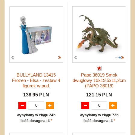
inne
Rock
Pozostałe
inne
Lalki szmaciane
trójwymiarowe
Zestawy
Edukacyjne
Klocki
Drobny sprzęt sportowy
NIEUSTALONE
Przygodowe i podróżnicze
nożne
Torby, plecaki, portmonetki
inne
Inne
Do ciągnięcia lub do pchania
Edukacyjne i puzzle
Akcesoria sportowe
do siatkówki
Okolicznościowe i świąteczne
Karuzelki
Mebelki
do koszykówki
Nowości
Dźwiekowe
Maty do zabawy
Inne
Wyprzedaż
Bajkowe
Do rozkręcania
Promocje
Inne
Bąki
Pojazdy
Inne
Start
Zakupy hurtowe
BULLYLAND 13415
Papo 36019 Smok
Koszty przesyłki
Frozen - Elsa - zestaw 4
dwugłowy 19x19,5x11,2cm
Regulamin
figurek w pud.
(PAPO 36019)
Kontakt
138.95 PLN
121.15 PLN
Mapa produktów
wysyłamy w ciągu 24h
wysyłamy w ciągu 72h
ilość dostępna: 4
*
ilość dostępna: 4
*