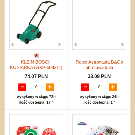
Torby, plecaki, portmonetki
inne
Inne
Do ciągnięcia lub do pchania
Edukacyjne i puzzle
Akcesoria sportowe
do siatkówki
Okolicznościowe i świąteczne
Karuzelki
Mebelki
do koszykówki
Nowości
Dźwiekowe
Maty do zabawy
Inne
Wyprzedaż
Bajkowe
Do rozkręcania
Promocje
Inne
Bąki
Pojazdy
Inne
Start
Zakupy hurtowe
KLEIN BOSCH
Robot Astronauta B&Go
Koszty przesyłki
KOSIARKA (GXP-508311)
obrotowa kula
Regulamin
74.07 PLN
33.09 PLN
Kontakt
Mapa produktów
wysyłamy w ciągu 72h
wysyłamy w ciągu 24h
ilość dostępna: 17
*
ilość dostępna: 1
*