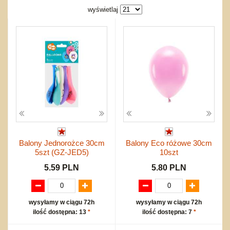
Bajkowe
Do rozkręcania
wyświetlaj
Promocje
Inne
Bąki
Pojazdy
Inne
Start
Zakupy hurtowe
Koszty przesyłki
Regulamin
Kontakt
Mapa produktów
Balony Jednorożce 30cm
Balony Eco różowe 30cm
5szt (GZ-JED5)
10szt
5.59 PLN
5.80 PLN
wysyłamy w ciągu 72h
wysyłamy w ciągu 72h
ilość dostępna: 13
*
ilość dostępna: 7
*