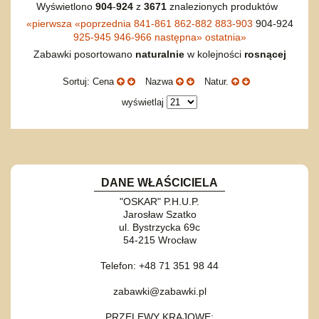
Wyświetlono
904
-
924
z
3671
znalezionych produktów
«
pierwsza
«
poprzednia
841-861
862-882
883-903
904-924
925-945
946-966
następna
»
ostatnia
»
Zabawki posortowano
naturalnie
w kolejności
rosnącej
Sortuj: Cena
Nazwa
Natur.
wyświetlaj
DANE WŁAŚCICIELA
"OSKAR" P.H.U.P.
Jarosław Szatko
ul. Bystrzycka 69c
54-215 Wrocław
Telefon: +48 71 351 98 44
zabawki@zabawki.pl
PRZELEWY KRAJOWE: