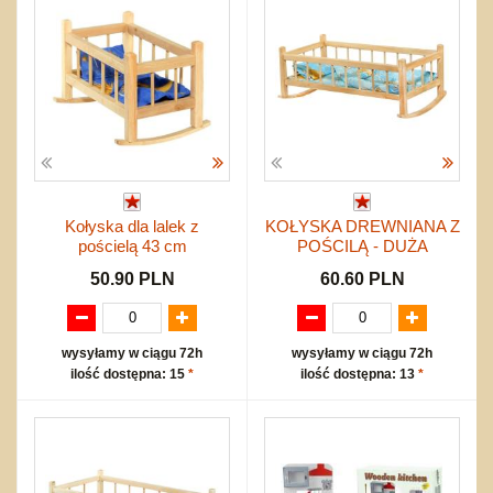
Akcesoria sportowe
do siatkówki
do koszykówki
Nowości
Wyprzedaż
Promocje
Start
Zakupy hurtowe
Kołyska dla lalek z
KOŁYSKA DREWNIANA Z
Koszty przesyłki
pościelą 43 cm
POŚCILĄ - DUŻA
Regulamin
50.90 PLN
60.60 PLN
Kontakt
Mapa produktów
wysyłamy w ciągu 72h
wysyłamy w ciągu 72h
ilość dostępna: 15
*
ilość dostępna: 13
*