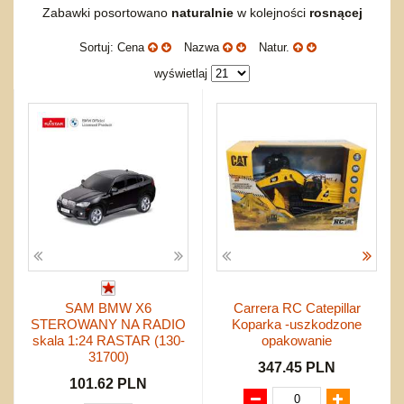
nożne
Zabawki posortowano
naturalnie
w kolejności
rosnącej
Do ciągnięcia lub do pchania
Edukacyjne i puzzle
Akcesoria sportowe
do siatkówki
Karuzelki
Mebelki
Sortuj: Cena
Nazwa
Natur.
do koszykówki
Nowości
Maty do zabawy
Inne
wyświetlaj
Wyprzedaż
Do rozkręcania
Promocje
Bąki
Pojazdy
Inne
Start
Zakupy hurtowe
Koszty przesyłki
Regulamin
Kontakt
Mapa produktów
SAM BMW X6
Carrera RC Catepillar
STEROWANY NA RADIO
Koparka -uszkodzone
skala 1:24 RASTAR (130-
opakowanie
31700)
347.45 PLN
101.62 PLN