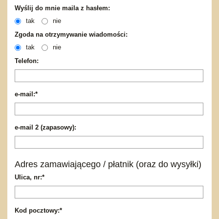
Bajkowe
Do rozkręcania
Wyślij do mnie maila z hasłem:
Promocje
Inne
Bąki
tak
nie
Pojazdy
Zgoda na otrzymywanie wiadomości:
Inne
Start
tak
nie
Zakupy hurtowe
Telefon:
Koszty przesyłki
Regulamin
Kontakt
e-mail:*
Mapa produktów
e-mail 2 (zapasowy):
Adres zamawiającego / płatnik (oraz do wysyłki)
Ulica, nr:*
Kod pocztowy:*