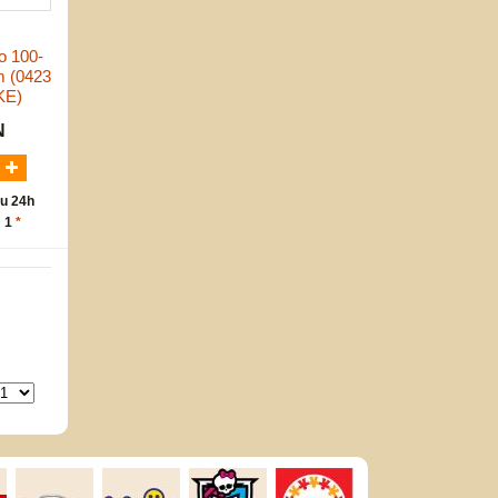
o 100-
m (0423
KE)
N
u 24h
: 1
*