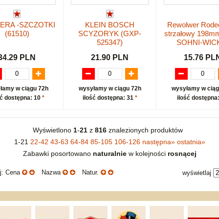
ERA -SZCZOTKI
KLEIN BOSCH
Rewolwer Rode
(61510)
SCYZORYK (GXP-
strzałowy 198m
525347)
SOHNI-WIC
34.29 PLN
21.90 PLN
15.76 PL
łamy w ciągu 72h
wysyłamy w ciągu 72h
wysyłamy w ciąg
ść dostępna: 10
*
ilość dostępna: 31
*
ilość dostępna
Wyświetlono
1
-
21
z
816
znalezionych produktów
1-21
22-42
43-63
64-84
85-105
106-126
następna
»
ostatnia
»
Zabawki posortowano
naturalnie
w kolejności
rosnącej
uj: Cena
Nazwa
Natur.
wyświetlaj