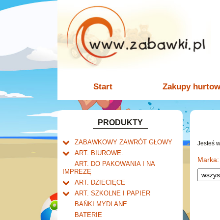
Start
Zakupy hurto
PRODUKTY
ZABAWKOWY ZAWRÓT GŁOWY
Jesteś 
Welly.
ART. BIUROWE.
motory.
Marka:
Mały naukowiec.
Kalendarze.
ART. DO PAKOWANIA I NA
samochody.
Biurkowe
IMPREZĘ
Zabawki dla chłopców.
Dziurkacze i zszywacze.
cybertransformacja
Książkowe
ART. DZIECIĘCE
Akcesoria dla lalek.
Klipy i spinacze.
Artykuły drogeryjne.
Wieloletnie
ART. SZKOLNE I PAPIER
Korektory.
Produkty dla mamy i
Tornistry, plecaki i walizki.
Ścienne
BAŃKI MYDLANE.
Skoroszyty, teczki i segregatory.
niemowlaka.
Drobne artykuły szkolne.
Zdzieraki
BATERIE