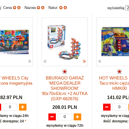
uj: Cena
Nazwa
Natur.
wyświetlaj
 WHEELS City
BBURAGO GARAŻ
HOT WHEELS 
cona megamyjnia
'MEGA DEALER
Taco tricki cięż
SHOWROOM'
HMK00
90x70x63cm +2 AUTKA
182.97 PLN
141.02 P
(GXP-662676)
208.01 PLN
łamy w ciągu 24h
wysyłamy w ciąg
ść dostępna: 24
*
ilość dostępna:
wysyłamy w ciągu 72h