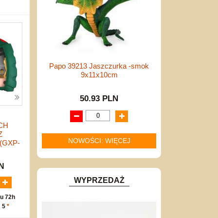
Papo 39213 Jaszczurka -smok
9x11x10cm
50.93 PLN
CH
Z
NOWOŚCI: WIĘCEJ
(GXP-
LN
WYPRZEDAŻ
u 72h
: 5
*