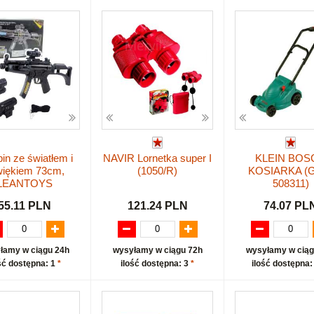
in ze światłem i
NAVIR Lornetka super I
KLEIN BOS
iękiem 73cm,
(1050/R)
KOSIARKA (
LEANTOYS
508311)
55.11 PLN
121.24 PLN
74.07 PL
łamy w ciągu 24h
wysyłamy w ciągu 72h
wysyłamy w ciąg
ść dostępna: 1
*
ilość dostępna: 3
*
ilość dostępna: