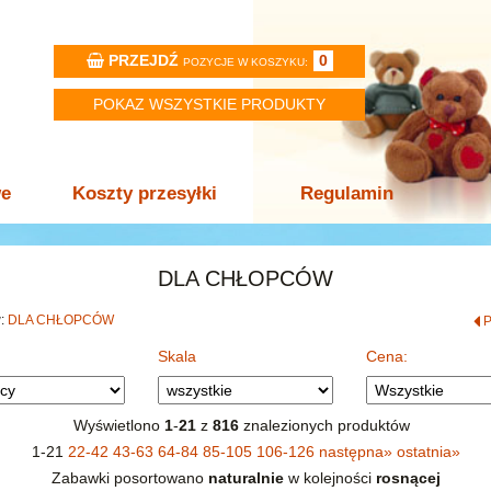
PRZEJDŹ
0
POZYCJE W KOSZYKU:
POKAZ WSZYSTKIE PRODUKTY
we
Koszty przesyłki
Regulamin
DLA CHŁOPCÓW
w:
DLA CHŁOPCÓW
Skala
Cena:
Wyświetlono
1
-
21
z
816
znalezionych produktów
1-21
22-42
43-63
64-84
85-105
106-126
następna
»
ostatnia
»
Zabawki posortowano
naturalnie
w kolejności
rosnącej