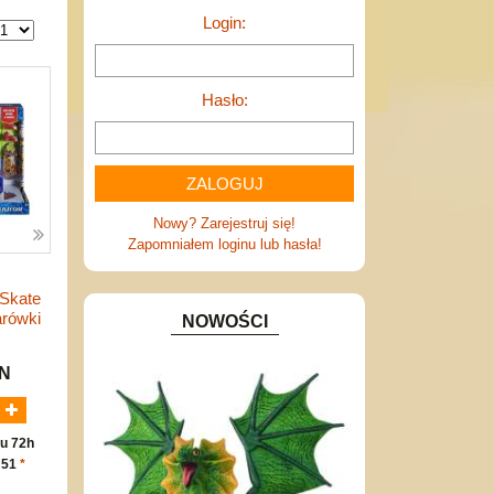
Login:
Hasło:
Nowy? Zarejestruj się!
Zapomniałem loginu lub hasła!
Skate
arówki
NOWOŚCI
LN
u 72h
 51
*