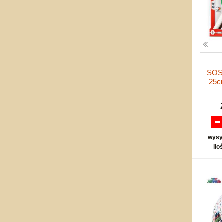
SOS 
25c
wysy
ilo