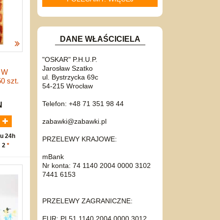
DANE WŁAŚCICIELA
"OSKAR" P.H.U.P.
Jarosław Szatko
 W
ul. Bystrzycka 69c
0 szt.
54-215 Wrocław
Telefon: +48 71 351 98 44
N
zabawki@zabawki.pl
u 24h
PRZELEWY KRAJOWE:
: 2
*
mBank
Nr konta: 74 1140 2004 0000 3102
7441 6153
PRZELEWY ZAGRANICZNE:
EUR: PL51 1140 2004 0000 3012