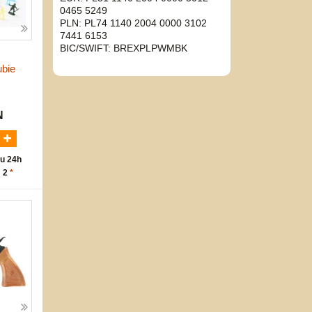
0465 5249
PLN: PL74 1140 2004 0000 3102
7441 6153
BIC/SWIFT: BREXPLPWMBK
ubie
N
u 24h
: 2
*