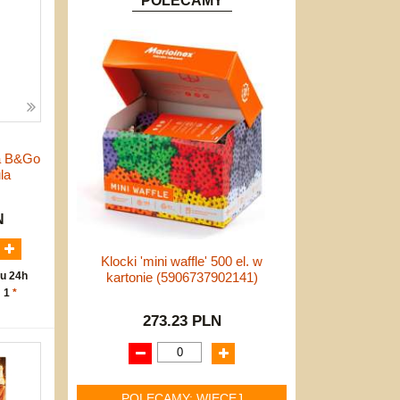
POLECAMY
ta B&Go
la
N
Klocki 'mini waffle' 500 el. w
u 24h
kartonie (5906737902141)
: 1
*
273.23 PLN
POLECAMY: WIĘCEJ