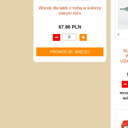
Wózek dla lalek z torbą w kolorze
starym różu
67.86 PLN
K
PROMOCJE: WIĘCEJ
UD
wysy
ilo