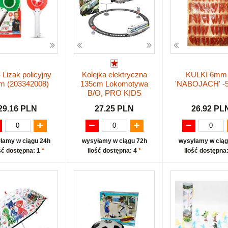
Lizak policyjny
Kolejka elektryczna
KULKI 6mm
m (203342008)
135cm Lokomotywa
'NABOJACH' -5
B/O, PRO KIDS
29.16 PLN
27.25 PLN
26.92 PL
łamy w ciągu 24h
wysyłamy w ciągu 72h
wysyłamy w ciąg
ść dostępna: 1
*
ilość dostępna: 4
*
ilość dostępna