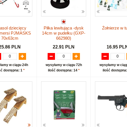
asol dziecięcy
Piłka lewitująca -dysk
Żołnierze w t
amersi PJMASKS
14cm w pudełku (GXP-
70x63cm
662980)
25.86 PLN
22.91 PLN
16.95 PL
łamy w ciągu 24h
wysyłamy w ciągu 72h
wysyłamy w ciąg
ść dostępna: 1
*
ilość dostępna: 14
*
ilość dostępna