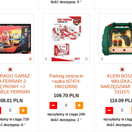
ilość dostępna: 5
*
RAGO GARAŻ
Parking strażacki
KLEIN BOS
A FERRARI 2-
+autka (67474-
WALIZKA 
IĘTROWY +2
HM210594)
NARZĘDZIAMI 
ELE FERRARI
511157)
109.70 PLN
208.01 PLN
110.09 P
wysyłamy w ciągu 24h
łamy w ciągu 72h
wysyłamy w ciąg
ilość dostępna: 1
*
ść dostępna: 6
*
ilość dostępna