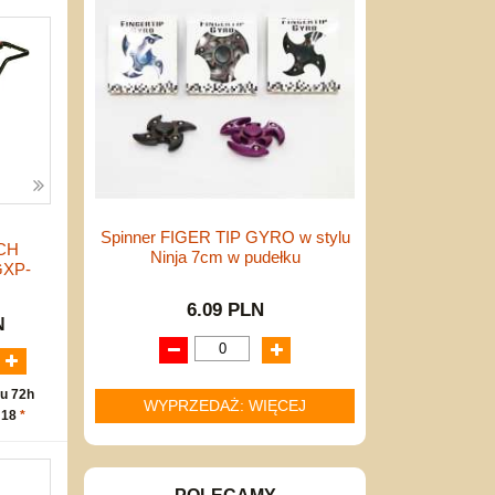
Spinner FIGER TIP GYRO w stylu
CH
Ninja 7cm w pudełku
GXP-
6.09 PLN
N
u 72h
WYPRZEDAŻ: WIĘCEJ
 18
*