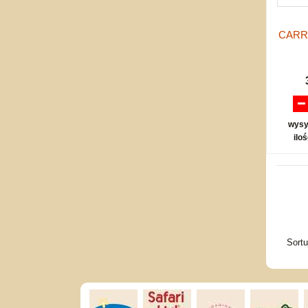
CARR
wysy
ilo
Sort