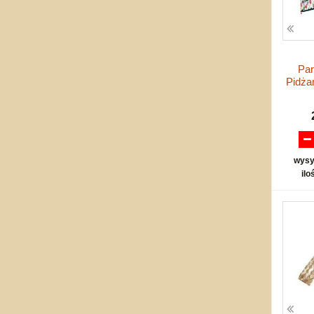
Par
Pidż
wysy
ilo