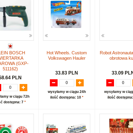
LEIN BOSCH
Hot Wheels. Custom
Robot Astronau
WIERTARKA
Volkswagen Hauler
obrotowa ku
AROWA (GXP-
511162)
33.83 PLN
33.09 PL
58.64 PLN
wysyłamy w ciągu 24h
wysyłamy w ciąg
łamy w ciągu 72h
ilość dostępna: 10
*
ilość dostępna
ść dostępna: 7
*