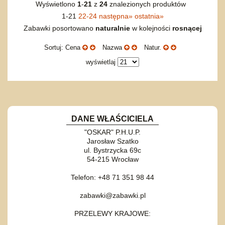
Wyświetlono
1
-
21
z
24
znalezionych produktów
1-21
22-24
następna
»
ostatnia
»
Zabawki posortowano
naturalnie
w kolejności
rosnącej
Sortuj: Cena
Nazwa
Natur.
wyświetlaj
DANE WŁAŚCICIELA
"OSKAR" P.H.U.P.
Jarosław Szatko
ul. Bystrzycka 69c
54-215 Wrocław
Telefon: +48 71 351 98 44
zabawki@zabawki.pl
PRZELEWY KRAJOWE: