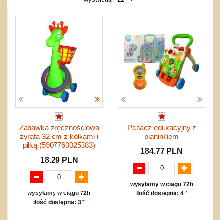
Tablice
Piłki
ZWIERZĘTA
inne
Klocki
Drobny sprzęt sportowy
NIEUSTALONE
nożne
Edukacyjne i puzzle
Akcesoria sportowe
do siatkówki
Mebelki
do koszykówki
Nowości
Inne
Wyprzedaż
Promocje
Start
Zakupy hurtowe
Zabawka zręcznościowa
Pchacz edukacyjny z
Koszty przesyłki
żyrafa 32 cm z kółkami i
pianinkiem
piłką (5907760025883)
Regulamin
184.77 PLN
18.29 PLN
Kontakt
Mapa produktów
wysyłamy w ciągu 72h
wysyłamy w ciągu 72h
ilość dostępna: 4
*
ilość dostępna: 3
*