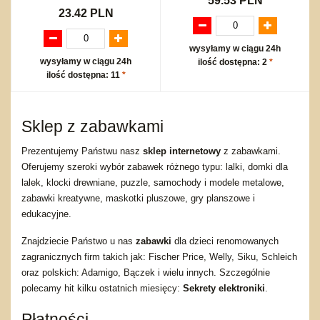
59.53 PLN
23.42 PLN
wysyłamy w ciągu 24h
wysyłamy w ciągu 24h
ilość dostępna: 2
*
ilość dostępna: 11
*
Sklep z zabawkami
Prezentujemy Państwu nasz
sklep internetowy
z zabawkami.
Oferujemy szeroki wybór zabawek różnego typu: lalki, domki dla
lalek, klocki drewniane, puzzle, samochody i modele metalowe,
zabawki kreatywne, maskotki pluszowe, gry planszowe i
edukacyjne.
Znajdziecie Państwo u nas
zabawki
dla dzieci renomowanych
zagranicznych firm takich jak: Fischer Price, Welly, Siku, Schleich
oraz polskich: Adamigo, Bączek i wielu innych. Szczególnie
polecamy hit kilku ostatnich miesięcy:
Sekrety elektroniki
.
Płatności