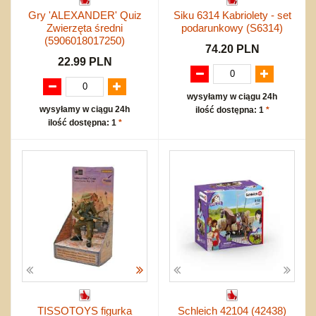
Bajkowe
Do rozkręcania
Promocje
Gry 'ALEXANDER' Quiz
Siku 6314 Kabriolety - set
Inne
Bąki
Zwierzęta średni
podarunkowy (S6314)
Pojazdy
(5906018017250)
74.20 PLN
Inne
Start
22.99 PLN
Zakupy hurtowe
Koszty przesyłki
wysyłamy w ciągu 24h
wysyłamy w ciągu 24h
ilość dostępna: 1
*
Regulamin
ilość dostępna: 1
*
Kontakt
Mapa produktów
TISSOTOYS figurka
Schleich 42104 (42438)