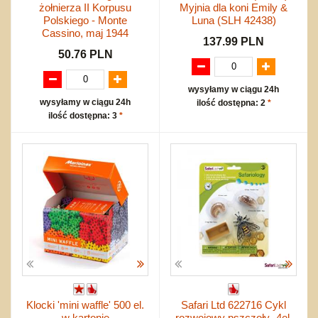
żołnierza II Korpusu
Myjnia dla koni Emily &
Polskiego - Monte
Luna (SLH 42438)
Cassino, maj 1944
137.99 PLN
50.76 PLN
wysyłamy w ciągu 24h
wysyłamy w ciągu 24h
ilość dostępna: 2
*
ilość dostępna: 3
*
Klocki 'mini waffle' 500 el.
Safari Ltd 622716 Cykl
w kartonie
rozwojowy pszczoły -4el.