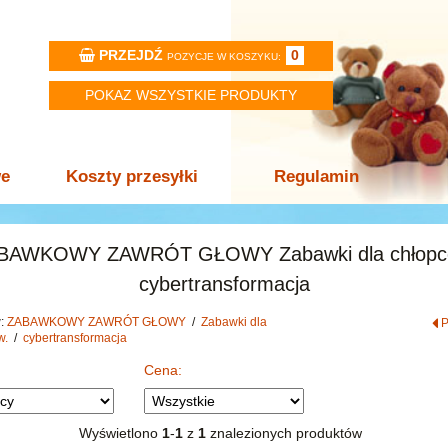
PRZEJDŹ
0
POZYCJE W KOSZYKU:
POKAZ WSZYSTKIE PRODUKTY
we
Koszty przesyłki
Regulamin
BAWKOWY ZAWRÓT GŁOWY Zabawki dla chłopc
cybertransformacja
w:
ZABAWKOWY ZAWRÓT GŁOWY
/
Zabawki dla
w.
/
cybertransformacja
Cena:
Wyświetlono
1
-
1
z
1
znalezionych produktów