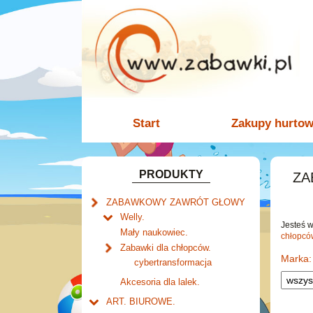
Start
Zakupy hurto
PRODUKTY
ZA
ZABAWKOWY ZAWRÓT GŁOWY
Welly.
Jesteś 
motory.
Mały naukowiec.
chłopcó
samochody.
Zabawki dla chłopców.
Marka:
cybertransformacja
Akcesoria dla lalek.
ART. BIUROWE.
Kalendarze.