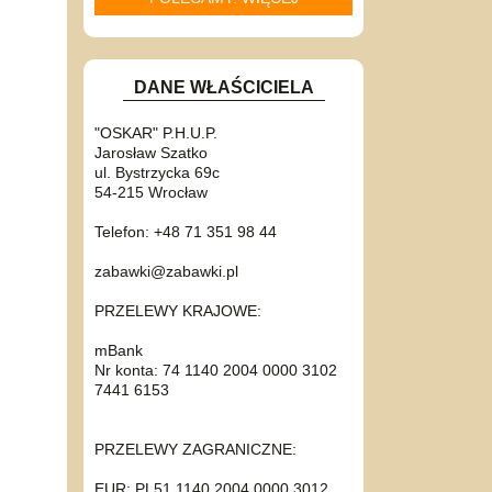
DANE WŁAŚCICIELA
"OSKAR" P.H.U.P.
Jarosław Szatko
ul. Bystrzycka 69c
54-215 Wrocław
Telefon: +48 71 351 98 44
zabawki@zabawki.pl
PRZELEWY KRAJOWE:
mBank
Nr konta: 74 1140 2004 0000 3102
7441 6153
PRZELEWY ZAGRANICZNE:
EUR: PL51 1140 2004 0000 3012