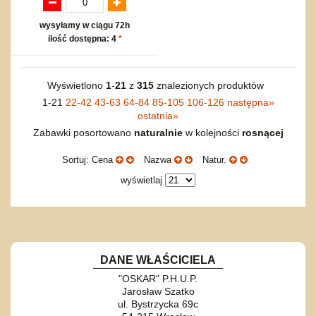
wysyłamy w ciągu 72h
ilość dostępna: 4
*
Wyświetlono
1
-
21
z
315
znalezionych produktów
1-21
22-42
43-63
64-84
85-105
106-126
następna
»
ostatnia
»
Zabawki posortowano
naturalnie
w kolejności
rosnącej
Sortuj: Cena
Nazwa
Natur.
wyświetlaj
DANE WŁAŚCICIELA
"OSKAR" P.H.U.P.
Jarosław Szatko
ul. Bystrzycka 69c