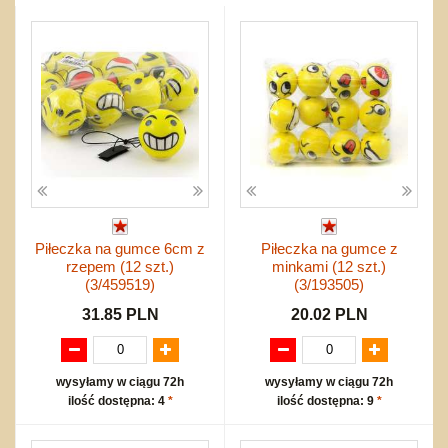
Nowości
Wyprzedaż
Promocje
Start
Zakupy hurtowe
Koszty przesyłki
Piłeczka na gumce 6cm z
Piłeczka na gumce z
Regulamin
rzepem (12 szt.)
minkami (12 szt.)
Kontakt
(3/459519)
(3/193505)
Mapa produktów
31.85 PLN
20.02 PLN
wysyłamy w ciągu 72h
wysyłamy w ciągu 72h
ilość dostępna: 4
*
ilość dostępna: 9
*