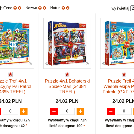
uj: Cena
Nazwa
Natur.
wyświetlaj
zzle Trefl 4w1
Puzzle 4w1 Bohaterski
Puzzle Trefl
yjny Psi Patrol
Spider-Man (34384
Wesoła ekipa P
4395 TREFL)
TREFL)
Patrolu (GXP-7
24.02 PLN
24.02 PLN
24.02 PL
łamy w ciągu 72h
wysyłamy w ciągu 72h
wysyłamy w ciąg
ść dostępna: 42
*
ilość dostępna: 100
*
ilość dostępna: