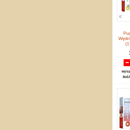
Puz
Wędró
(1
wysy
iloś