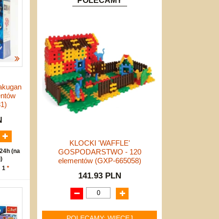
POLECAMY
akugan
entów
1)
N
KLOCKI 'WAFFLE'
24h (na
GOSPODARSTWO - 120
)
elementów (GXP-665058)
: 1
*
141.93 PLN
POLECAMY: WIĘCEJ