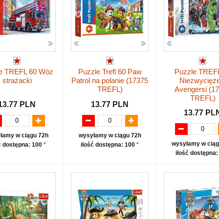
e TREFL 60 Wóz
Puzzle Trefl 60 Paw
Puzzle TREF
strażacki
Patrol na polanie (17375
Niezwycięże
TREFL)
Avengersi (1
TREFL)
13.77 PLN
13.77 PLN
13.77 PL
łamy w ciągu 72h
wysyłamy w ciągu 72h
wysyłamy w ciąg
ć dostępna: 100
*
ilość dostępna: 100
*
ilość dostępna: