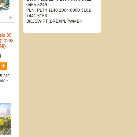
0465 5249
PLN: PL74 1140 2004 0000 3102
7441 6153
BIC/SWIFT: BREXPLPWMBK
zle 30
 (20263
I)
N
u 72h
 100
*