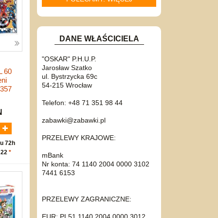
DANE WŁAŚCICIELA
"OSKAR" P.H.U.P.
Jarosław Szatko
L 60
ul. Bystrzycka 69c
ni
54-215 Wrocław
7357
Telefon: +48 71 351 98 44
N
zabawki@zabawki.pl
PRZELEWY KRAJOWE:
u 72h
 22
*
mBank
Nr konta: 74 1140 2004 0000 3102
7441 6153
PRZELEWY ZAGRANICZNE:
EUR: PL51 1140 2004 0000 3012