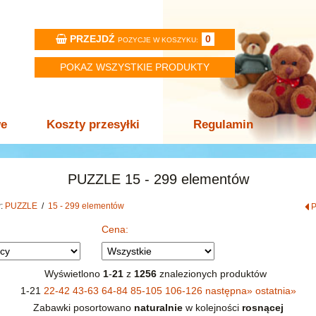
PRZEJDŹ
0
POZYCJE W KOSZYKU:
POKAZ WSZYSTKIE PRODUKTY
we
Koszty przesyłki
Regulamin
PUZZLE 15 - 299 elementów
w:
PUZZLE
/
15 - 299 elementów
Cena:
Wyświetlono
1
-
21
z
1256
znalezionych produktów
1-21
22-42
43-63
64-84
85-105
106-126
następna
»
ostatnia
»
Zabawki posortowano
naturalnie
w kolejności
rosnącej