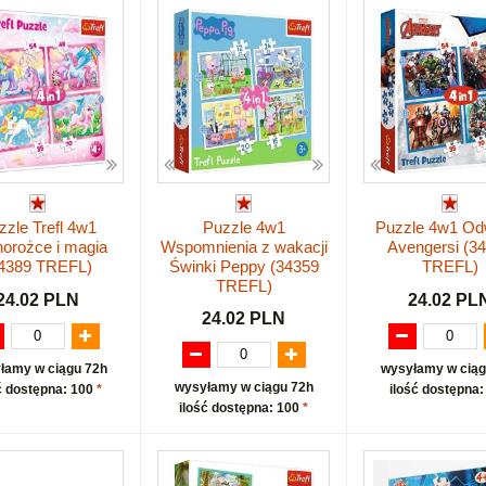
zzle Trefl 4w1
Puzzle 4w1
Puzzle 4w1 Od
orożce i magia
Wspomnienia z wakacji
Avengersi (3
4389 TREFL)
Świnki Peppy (34359
TREFL)
TREFL)
24.02 PLN
24.02 PL
24.02 PLN
łamy w ciągu 72h
wysyłamy w ciąg
wysyłamy w ciągu 72h
ć dostępna: 100
*
ilość dostępna:
ilość dostępna: 100
*