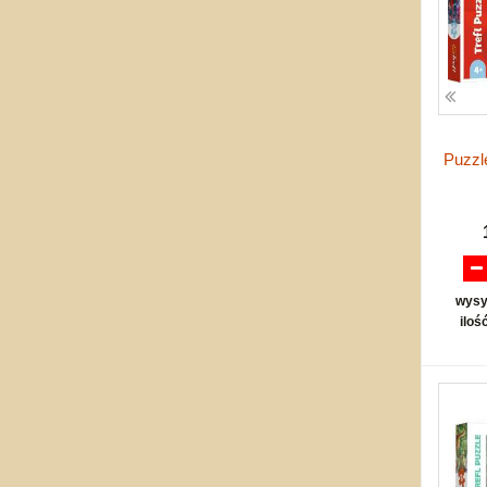
Puzzl
wysy
iloś