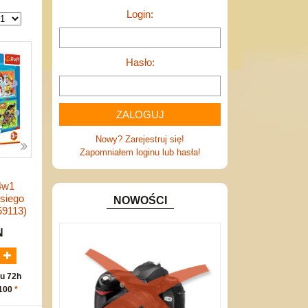
Login:
Hasło:
Nowy? Zarejestruj się!
Zapomniałem loginu lub hasła!
 4w1
siego
NOWOŚCI
59113)
N
u 72h
 100
*