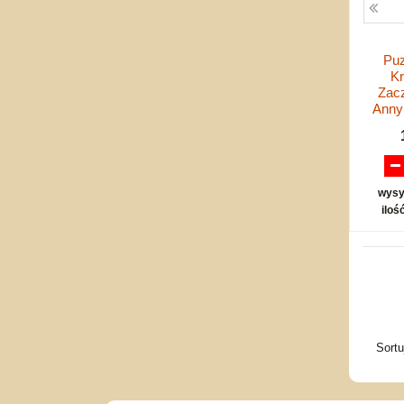
Puz
Kr
Zac
Anny
wysy
iloś
Sort