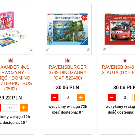
EXANDER 4w1
RAVENSBURGER
RAVENSB 3x49
IEWCZYNY -
3x49 DINOZAURY
2- AUTA (GXP-5
IĘĆ +DOMINO
(GXP-520460)
ZZLE+PIOTRUŚ
30.06 PLN
30.06 PL
(0562)
29.22 PLN
wysyłamy w ciągu 72h
wysyłamy w ciąg
ilość dostępna: 8
*
ilość dostępna:
łamy w ciągu 72h
ść dostępna: 10
*