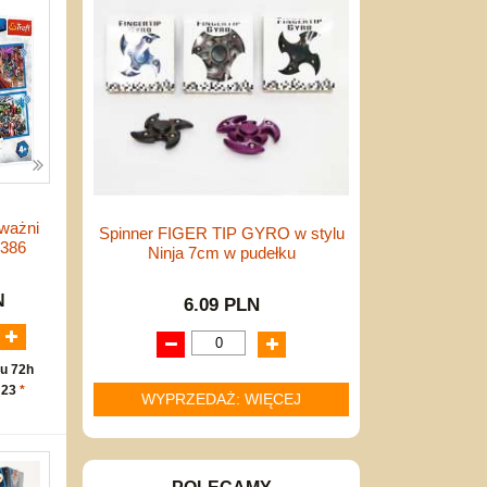
ważni
Spinner FIGER TIP GYRO w stylu
4386
Ninja 7cm w pudełku
N
6.09 PLN
u 72h
 23
*
WYPRZEDAŻ: WIĘCEJ