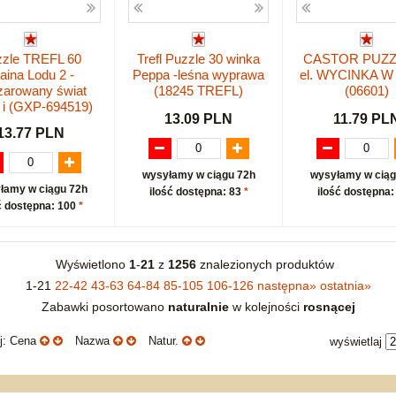
zle TREFL 60
Trefl Puzzle 30 winka
CASTOR PUZZ
aina Lodu 2 -
Peppa -leśna wyprawa
el. WYCINKA W
zarowany świat
(18245 TREFL)
(06601)
 i (GXP-694519)
13.09 PLN
11.79 PL
13.77 PLN
wysyłamy w ciągu 72h
wysyłamy w ciąg
łamy w ciągu 72h
ilość dostępna: 83
*
ilość dostępna:
ć dostępna: 100
*
Wyświetlono
1
-
21
z
1256
znalezionych produktów
1-21
22-42
43-63
64-84
85-105
106-126
następna
»
ostatnia
»
Zabawki posortowano
naturalnie
w kolejności
rosnącej
uj: Cena
Nazwa
Natur.
wyświetlaj