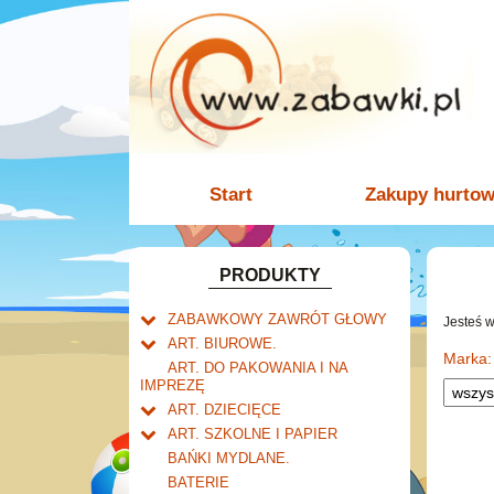
Start
Zakupy hurto
PRODUKTY
ZABAWKOWY ZAWRÓT GŁOWY
Jesteś 
Welly.
ART. BIUROWE.
motory.
Marka:
Mały naukowiec.
Kalendarze.
ART. DO PAKOWANIA I NA
samochody.
Biurkowe
IMPREZĘ
Zabawki dla chłopców.
Dziurkacze i zszywacze.
cybertransformacja
Książkowe
ART. DZIECIĘCE
Akcesoria dla lalek.
Klipy i spinacze.
Artykuły drogeryjne.
Wieloletnie
ART. SZKOLNE I PAPIER
Korektory.
Produkty dla mamy i
Tornistry, plecaki i walizki.
Ścienne
BAŃKI MYDLANE.
Skoroszyty, teczki i segregatory.
niemowlaka.
Drobne artykuły szkolne.
Zdzieraki
BATERIE