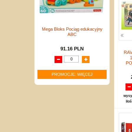
Mega Bloks Pociąg edukacyjny
ABC
91.16 PLN
RA
PO
PROMOCJE: WIĘCEJ
wysy
ilo