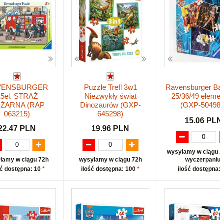
VENSBURGER
Puzzle Trefl 3w1
Ravensburger B
15el. STRAŻ
Niezwykły świat
25/36/49 elem
ŻARNA (RAP
Dinozaurów (GXP-
(GXP-50498
063215)
645298)
15.06 PL
22.47 PLN
19.96 PLN
wysyłamy w ciągu 
wyczerpaniu
łamy w ciągu 72h
wysyłamy w ciągu 72h
ilość dostępna
ść dostępna: 10
*
ilość dostępna: 100
*