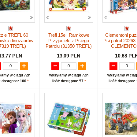
zle TREFL 60
Trefl 15el. Ramkowe
Clementoni puz
wka dinozaurów
Przyjaciele z Psiego
Psi patrol 20263
7319 TREFL)
Patrolu (31350 TREFL)
CLEMENTON
13.77 PLN
13.09 PLN
10.68 PL
łamy w ciągu 72h
wysyłamy w ciągu 72h
wysyłamy w ciąg
ć dostępna: 100
*
ilość dostępna: 57
*
ilość dostępna: