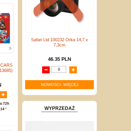
Safari Ltd 100232 Orka 14,7 x
7,3cm
46.35 PLN
 CARS
13685)
NOWOŚCI: WIĘCEJ
N
u 72h
WYPRZEDAŻ
 14
*