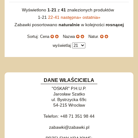
Wyświetlono
1
-
21
z
41
znalezionych produktów
1-21
22-41
następna
»
ostatnia
»
Zabawki posortowano
naturalnie
w kolejności
rosnącej
Sortuj: Cena
Nazwa
Natur.
wyświetlaj
DANE WŁAŚCICIELA
"OSKAR" P.H.U.P.
Jarosław Szatko
ul. Bystrzycka 69c
54-215 Wrocław
Telefon: +48 71 351 98 44
zabawki@zabawki.pl