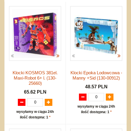
Okolicznościowe i świąteczne
Karuzelki
Mebelki
do koszykówki
Nowości
Dźwiekowe
Maty do zabawy
Inne
Wyprzedaż
Bajkowe
Do rozkręcania
Promocje
Inne
Bąki
Pojazdy
Inne
Start
Zakupy hurtowe
Koszty przesyłki
Regulamin
Kontakt
Klocki KOSMOS 381el.
Klocki Epoka Lodowcowa -
Mapa produktów
Maxi-Robot 6+ l. (130-
Manny +Sid (130-00912)
25660)
48.57 PLN
65.62 PLN
wysyłamy w ciągu 24h
wysyłamy w ciągu 24h
ilość dostępna: 1
*
ilość dostępna: 1
*