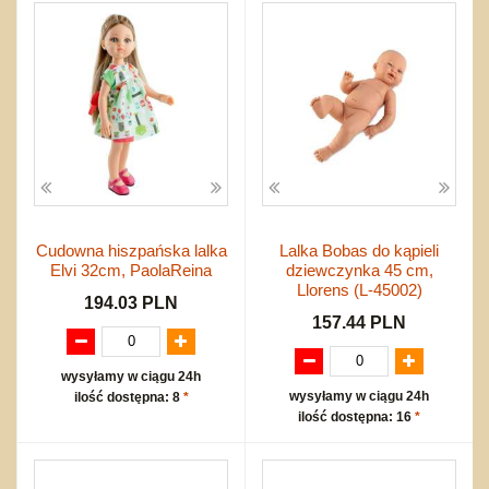
Przygodowe i podróżnicze
nożne
Torby, plecaki, portmonetki
inne
Inne
Do ciągnięcia lub do pchania
Edukacyjne i puzzle
Akcesoria sportowe
do siatkówki
Okolicznościowe i świąteczne
Karuzelki
Mebelki
do koszykówki
Nowości
Dźwiekowe
Maty do zabawy
Inne
Wyprzedaż
Bajkowe
Do rozkręcania
Promocje
Inne
Bąki
Pojazdy
Inne
Start
Zakupy hurtowe
Koszty przesyłki
Cudowna hiszpańska lalka
Lalka Bobas do kąpieli
Elvi 32cm, PaolaReina
dziewczynka 45 cm,
Regulamin
Llorens (L-45002)
Kontakt
194.03 PLN
157.44 PLN
Mapa produktów
wysyłamy w ciągu 24h
wysyłamy w ciągu 24h
ilość dostępna: 8
*
ilość dostępna: 16
*