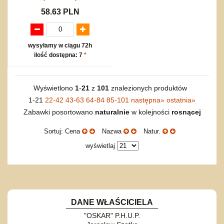
58.63 PLN
wysyłamy w ciągu 72h
ilość dostępna: 7
*
Wyświetlono
1
-
21
z
101
znalezionych produktów
1-21
22-42
43-63
64-84
85-101
następna
»
ostatnia
»
Zabawki posortowano
naturalnie
w kolejności
rosnącej
Sortuj: Cena
Nazwa
Natur.
wyświetlaj
DANE WŁAŚCICIELA
"OSKAR" P.H.U.P.