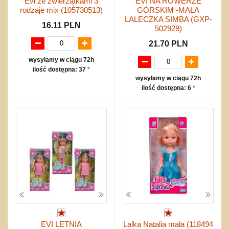
Evi ze zwierzątkami 3
EVI NA ROWERZE
rodzaje mix (105730513)
GÓRSKIM -MAŁA
LALECZKA SIMBA (GXP-
16.11 PLN
502928)
21.70 PLN
wysyłamy w ciągu 72h
ilość dostępna: 37
*
wysyłamy w ciągu 72h
ilość dostępna: 6
*
EVI LETNIA
Lalka Natalia mała (118494