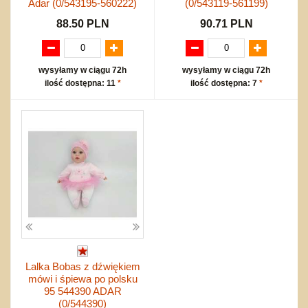
Adar (0/543195-560222)
(0/543119-561199)
88.50 PLN
90.71 PLN
wysyłamy w ciągu 72h
wysyłamy w ciągu 72h
ilość dostępna: 11
*
ilość dostępna: 7
*
Lalka Bobas z dźwiękiem
mówi i śpiewa po polsku
95 544390 ADAR
(0/544390)