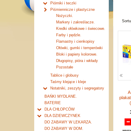
Piórniki i teczki
Piórniki bez wyposażenia.
Piśmiennicze i plastyczne
Tuby i saszetki.
Nożyczki.
Teczki.
Sort
Markery i zakreślacze.
Pozostałe.
Kredki ołówkowe i świecowe.
Farby i pędzle.
Flamastry i cienkopisy
Ołówki, gumki i temperówki
Bloki i papiery kolorowe.
Długopisy, pióra i wkłady
Pozostałe
Tablice i globusy
Taśmy klejące i kleje
Notatniki, zeszyty i segregatory
A
Zeszyty 16 kartek
BAŃKI MYDLANE.
plaka
Zeszyty 32 kartkowe
BATERIE
Zeszyty 60 kartkowe
DLA CHŁOPCÓW
Zeszyty 80-96 kartkowe
Do kieszeni ....
DLA DZIEWCZYNEK
Notatniki i kołonotatniki
Garaże i warsztaty
Ulubieni przyjaciele
DO ZABAWY W LEKARZA.
Organizery
Tory samochodowe i kolejki
Akcesoria młodej damy
DO ZABAWY W DOM.
wysy