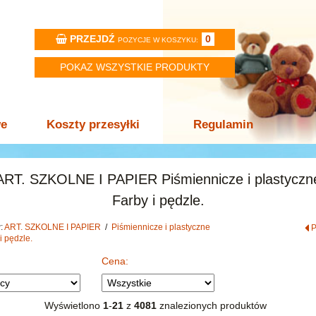
PRZEJDŹ
0
POZYCJE W KOSZYKU:
POKAZ WSZYSTKIE PRODUKTY
we
Koszty przesyłki
Regulamin
ART. SZKOLNE I PAPIER Piśmiennicze i plastyczn
Farby i pędzle.
w:
ART. SZKOLNE I PAPIER
/
Piśmiennicze i plastyczne
i pędzle.
Cena:
Wyświetlono
1
-
21
z
4081
znalezionych produktów