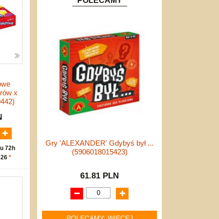
POLECAMY
owe
orów x
442)
N
Gry 'ALEXANDER' Gdybyś był ...
u 72h
(5906018015423)
 26
*
61.81 PLN
POLECAMY: WIĘCEJ