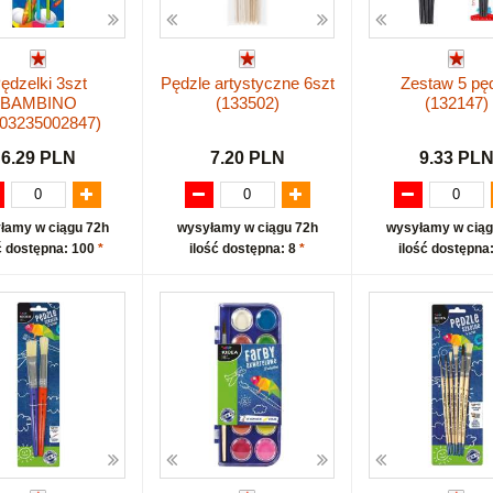
ędzelki 3szt
Pędzle artystyczne 6szt
Zestaw 5 pęd
BAMBINO
(133502)
(132147)
903235002847)
6.29 PLN
7.20 PLN
9.33 PL
łamy w ciągu 72h
wysyłamy w ciągu 72h
wysyłamy w ciąg
ć dostępna: 100
*
ilość dostępna: 8
*
ilość dostępna