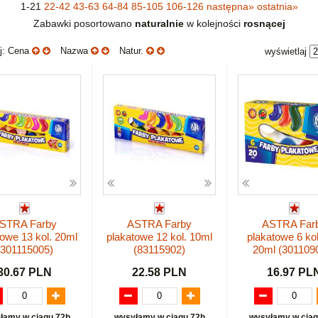
1-21
22-42
43-63
64-84
85-105
106-126
następna
»
ostatnia
»
Zabawki posortowano
naturalnie
w kolejności
rosnącej
uj: Cena
Nazwa
Natur.
wyświetlaj
STRA Farby
ASTRA Farby
ASTRA Far
towe 13 kol. 20ml
plakatowe 12 kol. 10ml
plakatowe 6 ko
(301115005)
(83115902)
20ml (301109
30.67 PLN
22.58 PLN
16.97 PL
łamy w ciągu 72h
wysyłamy w ciągu 72h
wysyłamy w ciąg