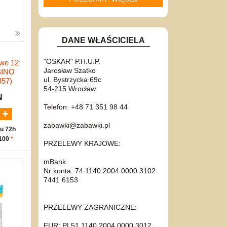
DANE WŁAŚCICIELA
"OSKAR" P.H.U.P.
we 12
Jarosław Szatko
BINO
ul. Bystrzycka 69c
857)
54-215 Wrocław
N
Telefon: +48 71 351 98 44
zabawki@zabawki.pl
u 72h
 100
*
PRZELEWY KRAJOWE:
mBank
Nr konta: 74 1140 2004 0000 3102
7441 6153
PRZELEWY ZAGRANICZNE:
EUR: PL51 1140 2004 0000 3012