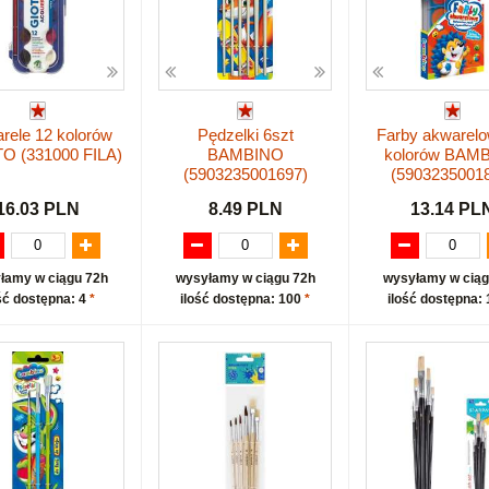
rele 12 kolorów
Pędzelki 6szt
Farby akwarelo
O (331000 FILA)
BAMBINO
kolorów BAM
(5903235001697)
(5903235001
16.03 PLN
8.49 PLN
13.14 PL
łamy w ciągu 72h
wysyłamy w ciągu 72h
wysyłamy w ciąg
ść dostępna: 4
*
ilość dostępna: 100
*
ilość dostępna: