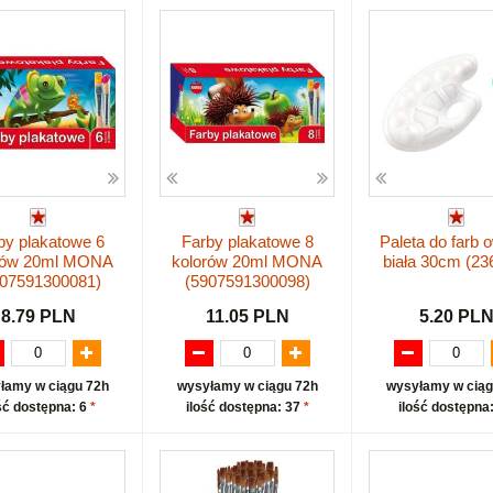
by plakatowe 6
Farby plakatowe 8
Paleta do farb 
rów 20ml MONA
kolorów 20ml MONA
biała 30cm (23
907591300081)
(5907591300098)
8.79 PLN
11.05 PLN
5.20 PL
łamy w ciągu 72h
wysyłamy w ciągu 72h
wysyłamy w ciąg
ść dostępna: 6
*
ilość dostępna: 37
*
ilość dostępna