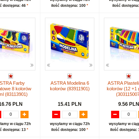
ść dostępna: 46
*
ilość dostępna: 100
*
ilość dostępna
STRA Farby
ASTRA Modelina 6
ASTRA Plasteli
atowe 8 kolorów
kolorów (83911901)
kolorów (12 +1 g
ml (83113901)
(303115007
16.76 PLN
15.41 PLN
9.56 PL
łamy w ciągu 72h
wysyłamy w ciągu 72h
wysyłamy w ciąg
ść dostępna: 13
*
ilość dostępna: 100
*
ilość dostępna: