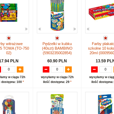
rby witrażowe
Pędzelki w kubku
Farby plakat
,5 TOMA (TO-750
(40szt) BAMBINO
szkolne 10 kol
02)
(5903235002854)
20ml (0009560
17.94 PLN
60.90 PLN
13.59 PL
łamy w ciągu 72h
wysyłamy w ciągu 72h
wysyłamy w ciąg
ć dostępna: 100
*
ilość dostępna: 29
*
ilość dostępna: