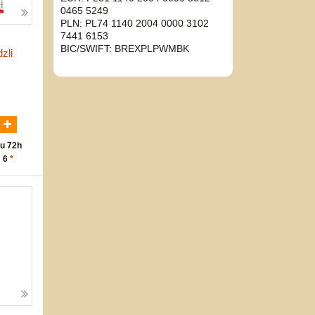
0465 5249
PLN: PL74 1140 2004 0000 3102
7441 6153
BIC/SWIFT: BREXPLPWMBK
zli
N
u 72h
: 6
*