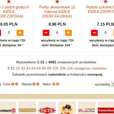
 2 pędzli grubych
Farby akwarelowe 12
Pędzle szkolne 
KIDEA
kolorów KIDEA
KIDEA (DERF.
ERF.Z2PGKA)
(DERF.FA12KKA)
6.05 PLN
8.96 PLN
7.15 PL
łamy w ciągu 72h
wysyłamy w ciągu 72h
wysyłamy w ciąg
ść dostępna: 50
*
ilość dostępna: 100
*
ilość dostępna
Wyświetlono
1
-
21
z
4081
znalezionych produktów
1-21
22-42
43-63
64-84
85-105
106-126
następna
»
ostatnia
»
Zabawki posortowano
naturalnie
w kolejności
rosnącej
uj: Cena
Nazwa
Natur.
wyświetlaj