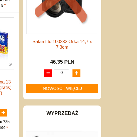
: 5
*
Safari Ltd 100232 Orka 14,7 x
7,3cm
46.35 PLN
na 13
ratis)
NOWOŚCI: WIĘCEJ
)
N
WYPRZEDAŻ
u 72h
 100
*