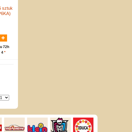
6 sztuk
P6KA)
N
u 72h
: 4
*