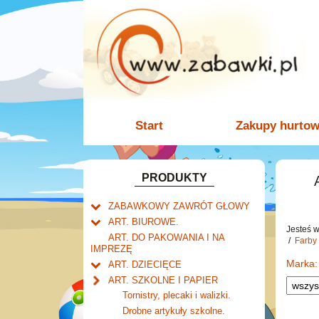
Start
Zakupy hurto
PRODUKTY
ZABAWKOWY ZAWRÓT GŁOWY
Welly.
ART. BIUROWE.
motory.
Jesteś 
Mały naukowiec.
Kalendarze.
ART. DO PAKOWANIA I NA
/
Farby 
samochody.
Biurkowe
IMPREZĘ
Zabawki dla chłopców.
Dziurkacze i zszywacze.
cybertransformacja
Książkowe
Marka:
ART. DZIECIĘCE
Akcesoria dla lalek.
Klipy i spinacze.
Artykuły drogeryjne.
Wieloletnie
ART. SZKOLNE I PAPIER
Korektory.
Produkty dla mamy i
Ścienne
Tornistry, plecaki i walizki.
Skoroszyty, teczki i segregatory.
niemowlaka.
Zdzieraki
Drobne artykuły szkolne.