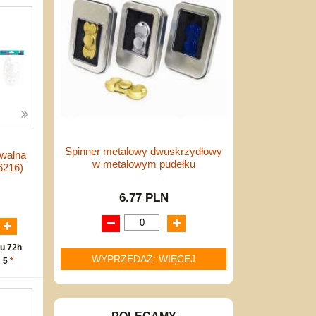
Spinner metalowy dwuskrzydłowy
owalna
w metalowym pudełku
6216)
6.77 PLN
N
u 72h
WYPRZEDAŻ: WIĘCEJ
: 5
*