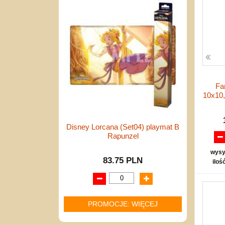
Fa
10x10
Disney Lorcana (Set04) playmat B
Rapunzel
wysy
83.75 PLN
iloś
PROMOCJE: WIĘCEJ