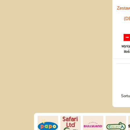
Zestaw
(D
wysy
ilo
Sort