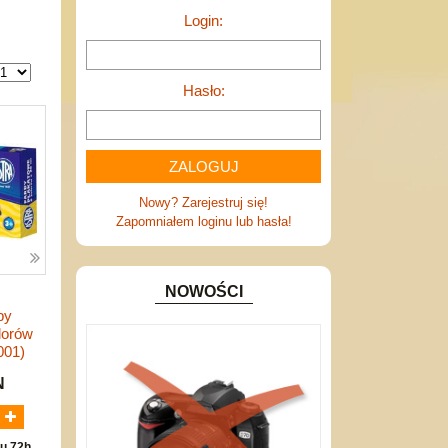
Login:
Hasło:
Nowy? Zarejestruj się!
Zapomniałem loginu lub hasła!
NOWOŚCI
by
lorów
001)
N
u 72h