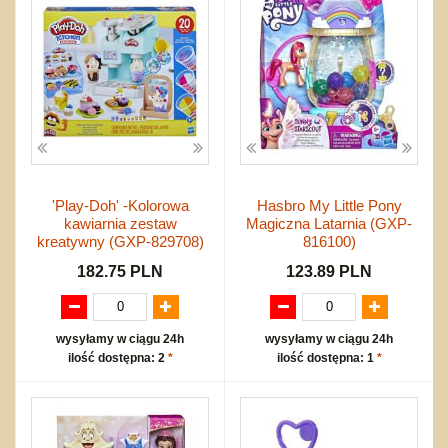
Bajkowe
Do rozkręcania
Promocje
Inne
Bąki
Pojazdy
Inne
Start
Zakupy hurtowe
Koszty przesyłki
Regulamin
Kontakt
'Play-Doh' -Kolorowa
Hasbro My Little Pony
Mapa produktów
kawiarnia zestaw
Magiczna Latarnia (GXP-
kreatywny (GXP-829708)
816100)
182.75 PLN
123.89 PLN
wysyłamy w ciągu 24h
wysyłamy w ciągu 24h
ilość dostępna: 2
*
ilość dostępna: 1
*