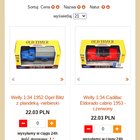
Okolicznościowe i świąteczne
Karuzelki
Mebelki
do koszykówki
Nowości
Sortuj: Cena
Nazwa
Natur.
Dźwiekowe
Maty do zabawy
Inne
Wyprzedaż
wyświetlaj
Bajkowe
Do rozkręcania
Promocje
Inne
Bąki
Pojazdy
Inne
Start
Zakupy hurtowe
Koszty przesyłki
Regulamin
Kontakt
Mapa produktów
Welly 1:34 1952 Opel Blitz
Welly 1:34 Cadillac
z plandeką -niebieski
Eldorado cabrio 1953 -
czerwony
22.03 PLN
22.03 PLN
wysyłamy w ciągu 24h
wysyłamy w ciągu 24h
ilość dostępna: 1
*