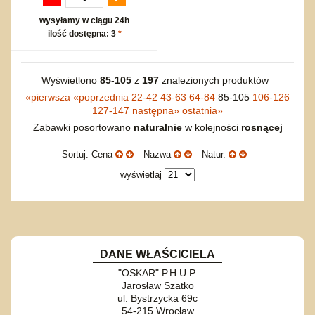
wysyłamy w ciągu 24h
ilość dostępna: 3
*
Wyświetlono
85
-
105
z
197
znalezionych produktów
«
pierwsza
«
poprzednia
22-42
43-63
64-84
85-105
106-126
127-147
następna
»
ostatnia
»
Zabawki posortowano
naturalnie
w kolejności
rosnącej
Sortuj: Cena
Nazwa
Natur.
wyświetlaj
DANE WŁAŚCICIELA
"OSKAR" P.H.U.P.
Jarosław Szatko
ul. Bystrzycka 69c
54-215 Wrocław