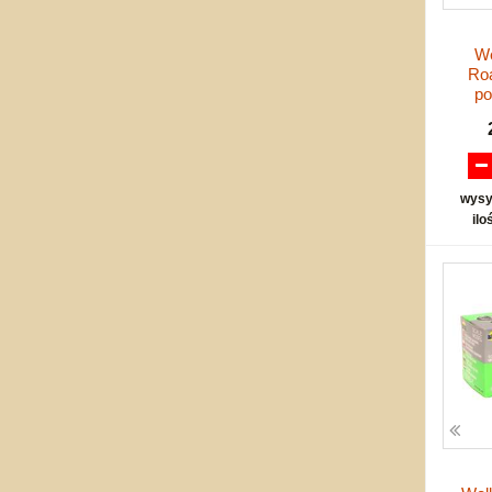
We
Roa
p
wysy
ilo