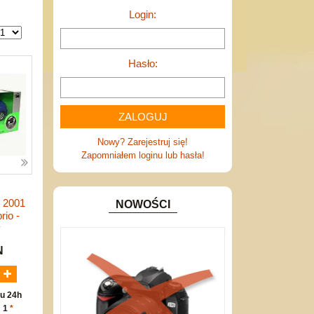
Login:
Hasło:
Nowy? Zarejestruj się!
Zapomniałem loginu lub hasła!
l 2001
NOWOŚCI
rio -
y
N
u 24h
: 1
*