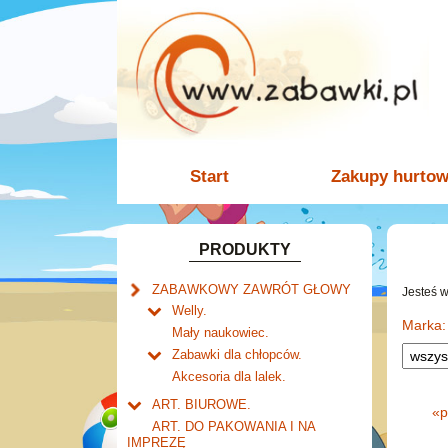
Start
Zakupy hurto
PRODUKTY
ZABAWKOWY ZAWRÓT GŁOWY
Jesteś 
Welly.
Marka:
motory.
Mały naukowiec.
samochody.
Zabawki dla chłopców.
cybertransformacja
Akcesoria dla lalek.
ART. BIUROWE.
«
p
Kalendarze.
ART. DO PAKOWANIA I NA
Biurkowe
IMPREZĘ
Dziurkacze i zszywacze.