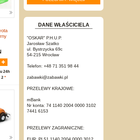
DANE WŁAŚCICIELA
yota
rny
"OSKAR" P.H.U.P.
Jarosław Szatko
ul. Bystrzycka 69c
N
54-215 Wrocław
Telefon: +48 71 351 98 44
u 24h
zabawki@zabawki.pl
: 2
*
PRZELEWY KRAJOWE:
mBank
Nr konta: 74 1140 2004 0000 3102
7441 6153
PRZELEWY ZAGRANICZNE:
EUR: PL51 1140 2004 0000 3012