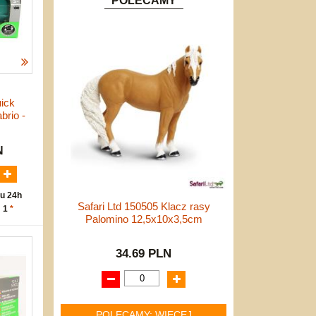
POLECAMY
uick
brio -
N
u 24h
Safari Ltd 150505 Klacz rasy
: 1
*
Palomino 12,5x10x3,5cm
34.69 PLN
POLECAMY: WIĘCEJ