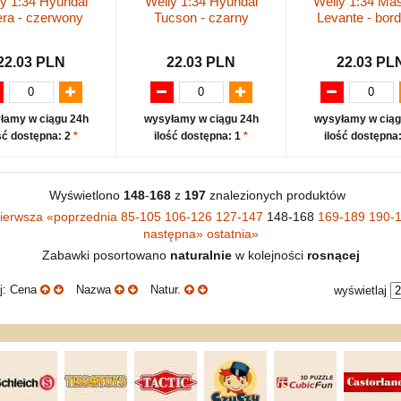
y 1:34 Hyundai
Welly 1:34 Hyundai
Welly 1:34 Mas
ra - czerwony
Tucson - czarny
Levante - bor
22.03 PLN
22.03 PLN
22.03 PL
łamy w ciągu 24h
wysyłamy w ciągu 24h
wysyłamy w ciąg
ść dostępna: 2
*
ilość dostępna: 1
*
ilość dostępna
Wyświetlono
148
-
168
z
197
znalezionych produktów
ierwsza
«
poprzednia
85-105
106-126
127-147
148-168
169-189
190-
następna
»
ostatnia
»
Zabawki posortowano
naturalnie
w kolejności
rosnącej
uj: Cena
Nazwa
Natur.
wyświetlaj