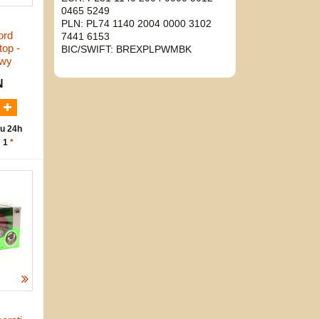
0465 5249
PLN: PL74 1140 2004 0000 3102
ord
7441 6153
top -
BIC/SWIFT: BREXPLPWMBK
owy
N
u 24h
: 1
*