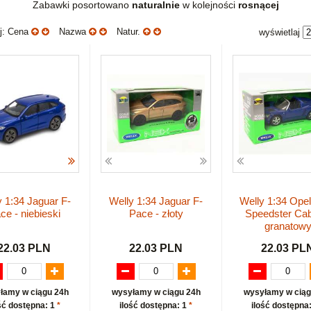
Zabawki posortowano
naturalnie
w kolejności
rosnącej
uj: Cena
Nazwa
Natur.
wyświetlaj
y 1:34 Jaguar F-
Welly 1:34 Jaguar F-
Welly 1:34 Ope
ce - niebieski
Pace - złoty
Speedster Cab
granatow
22.03 PLN
22.03 PLN
22.03 PL
łamy w ciągu 24h
wysyłamy w ciągu 24h
wysyłamy w ciąg
ść dostępna: 1
*
ilość dostępna: 1
*
ilość dostępna