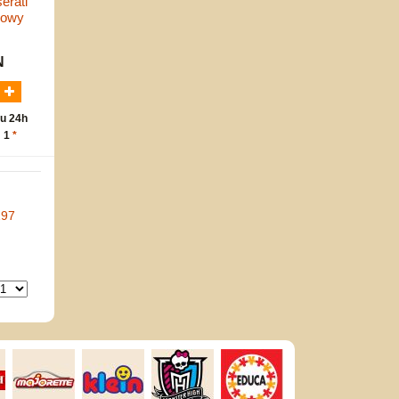
erati
dowy
N
u 24h
: 1
*
197