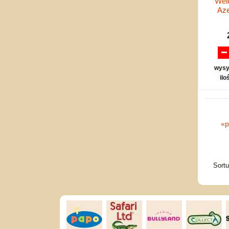
Well
Aze
wysy
ilo
«
p
Sort