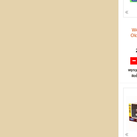
We
Old
wysy
ilo