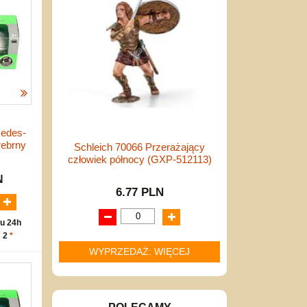
cedes-
rebrny
Schleich 70066 Przerażający
człowiek północy (GXP-512113)
N
6.77 PLN
u 24h
: 2
*
WYPRZEDAŻ: WIĘCEJ