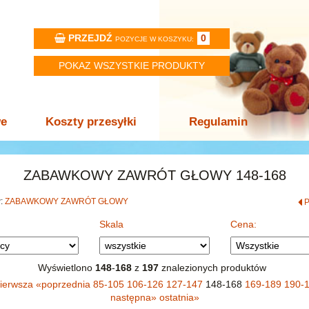
PRZEJDŹ
0
POZYCJE W KOSZYKU:
POKAZ WSZYSTKIE PRODUKTY
we
Koszty przesyłki
Regulamin
ZABAWKOWY ZAWRÓT GŁOWY 148-168
w:
ZABAWKOWY ZAWRÓT GŁOWY
Skala
Cena:
Wyświetlono
148
-
168
z
197
znalezionych produktów
ierwsza
«
poprzednia
85-105
106-126
127-147
148-168
169-189
190-
następna
»
ostatnia
»