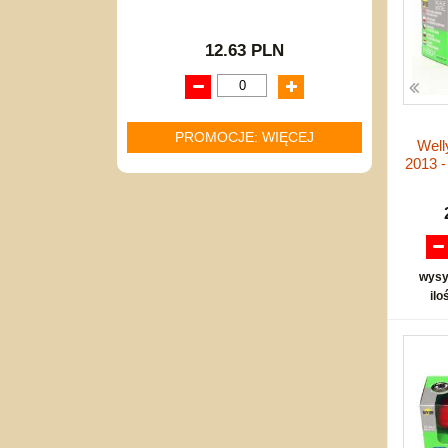
12.63 PLN
PROMOCJE: WIĘCEJ
Well
2013 -
wysy
ilo