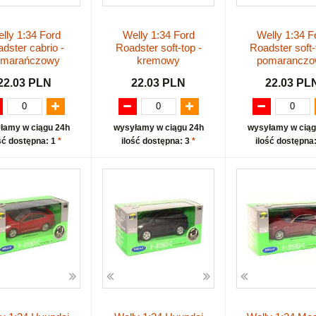
lly 1:34 Ford
Welly 1:34 Ford
Welly 1:34 F
dster cabrio -
Roadster soft-top -
Roadster soft-
omarańczowy
kremowy
pomarancz
22.03 PLN
22.03 PLN
22.03 PL
łamy w ciągu 24h
wysyłamy w ciągu 24h
wysyłamy w ciąg
ść dostępna: 1
*
ilość dostępna: 3
*
ilość dostępna